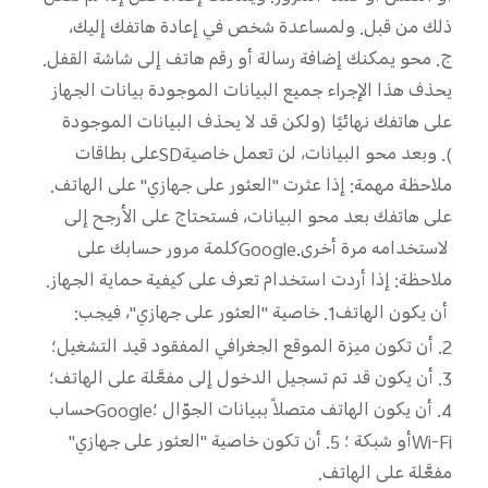
ذلك من قبل. ولمساعدة شخص في إعادة هاتفك إليك،
ج. محو
يمكنك إضافة رسالة أو رقم هاتف إلى شاشة القفل.
يحذف هذا الإجراء جميع البيانات الموجودة
بيانات الجهاز
على هاتفك نهائيًا (ولكن قد لا يحذف البيانات الموجودة
). وبعد محو البيانات، لن تعمل خاصية
SD
على بطاقات
ملاحظة مهمة: إذا عثرت
"العثور على جهازي" على الهاتف.
على هاتفك بعد محو البيانات، فستحتاج على الأرجح إلى
لاستخدامه مرة أخرى.
Google
كلمة مرور حسابك على
ملاحظة: إذا أردت استخدام
تعرف على كيفية حماية الجهاز.
أن يكون الهاتف
1.
خاصية "العثور على جهازي"، فيجب:
2. أن تكون ميزة الموقع الجغرافي
المفقود قيد التشغيل؛
3. أن يكون قد تم تسجيل الدخول إلى
مفعَّلة على الهاتف؛
4. أن يكون الهاتف متصلاً ببيانات الجوّال
؛
Google
حساب
Wi-Fi
أو شبكة
؛
5. أن تكون خاصية "العثور على جهازي"
مفعَّلة على الهاتف.