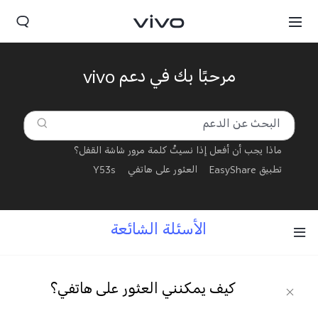
مرحبًا بك في دعم vivo
ماذا يجب أن أفعل إذا نسيتُ كلمة مرور شاشة القفل؟
تطبيق EasyShare
العثور على هاتفي
Y53s
الأسئلة الشائعة
Iraq | حدد البلد/المنطقة
كيف يمكنني العثور على هاتفي؟