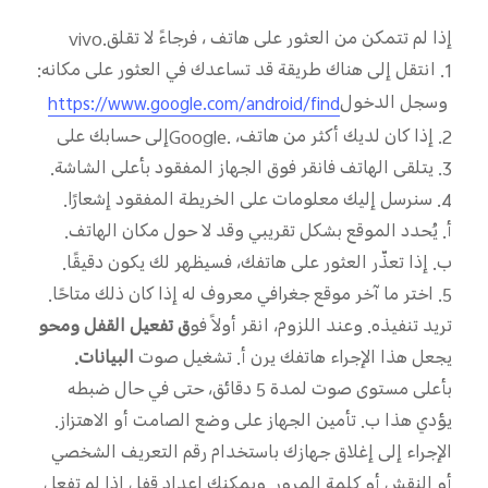
إذا لم تتمكن من العثور على هاتف
، فرجاءً لا تقلق.
vivo
1. انتقل إلى
هناك طريقة قد تساعدك في العثور على مكانه:
وسجل الدخول
https://www.google.com/android/find
2. إذا كان لديك أكثر من هاتف،
.
Google
إلى حسابك على
3. يتلقى الهاتف
فانقر فوق الجهاز المفقود بأعلى الشاشة.
4. سنرسل إليك معلومات على الخريطة
المفقود إشعارًا.
أ. يُحدد الموقع بشكل تقريبي وقد لا
حول مكان الهاتف.
ب. إذا تعذّر العثور على هاتفك، فسيظهر لك
يكون دقيقًا.
5. اختر ما
آخر موقع جغرافي معروف له إذا كان ذلك متاحًا.
تريد تنفيذه. وعند اللزوم، انقر أولاً فو
ق تفعيل القفل ومحو
يجعل هذا الإجراء هاتفك يرن
أ. تشغيل صوت
البيانات.
بأعلى مستوى صوت لمدة 5 دقائق، حتى في حال ضبطه
يؤدي هذا
ب. تأمين الجهاز
على وضع الصامت أو الاهتزاز.
الإجراء إلى إغلاق جهازك باستخدام رقم التعريف الشخصي
أو النقش أو كلمة المرور. ويمكنك إعداد قفل إذا لم تفعل