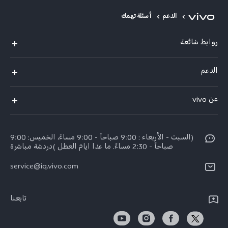
الدعم
أسئلة تهمك
روابط شائعة
Y29(New)
الدعم
Y28
الاسئلة الشائعة
عن vivo
V30 Lite
مراكز الصيانة
معلومات عن الشركة
V40 5G
Funtouch OS
(السبت - الأربعاء : 9:00 صباحاً - 9:00 مساءً، الخميس: 9:00
الإشعارات القانونية
V40 Lite 4G
صباحاً - 2:30 مساءً. ما عدا ايام العطل )دردشة مباشرة
تحديثات النظام
نبذة عنا
كل الموديلات
service@iq.vivo.com
أسعار قطع الغيار
مركز الخصوصية لدى vivo
مصادقة IMEI
تابعنا
الاستدامة
تعلیمات الضمان