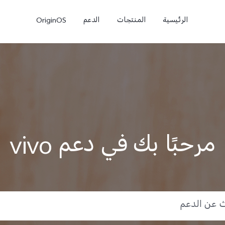
الرئيسية
المنتجات
الدعم
OriginOS
مرحبًا بك في دعم vivo
e
V50 Lite
V40 Lite 4G
جديد