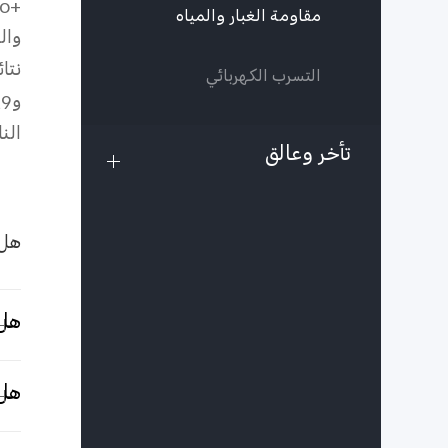
o+‎
مقاومة الغبار والمياه
وال
نتا
التسرب الكهربائي
و
29
الن
تأخر وعالق
هل 
هل يم
هل 