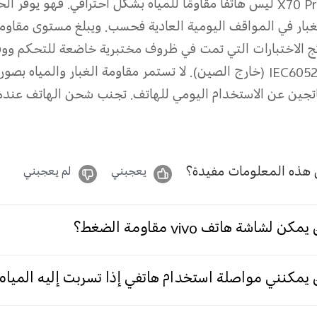
X70 Pr
ليس هاتفًا مقاومًا للمياه بشكل احترافي. فهو يوفر الح
غبار في المواقف اليومية العادية فحسب. ويبلغ مستوى مقاومة
ئج الاختبارات التي تمت في ظروف مختبرية خاضعة للتحكم وو
IEC605
(خارج الصين). لا تستمر مقاومة الغبار والمياه بصور
اتجين عن الاستخدام اليومي للهاتف. تجنب شحن الهاتف عندما 
هذه المعلومات مفيدة؟
يعجبني
لم يعجبني
كن لشاشة هاتف vivo مقاومة الضغط؟
يمكنني مواصلة استخدام هاتفي إذا تسربت إليه المياه 