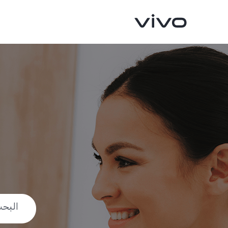
V40 5G
V50 5G
جديد