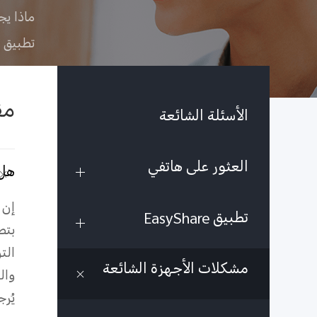
ماذا يج
تطبيق EasyShare
مق
الأسئلة الشائعة
العثور على هاتفي
هل هوات
إن 
تطبيق EasyShare
بتص
الت
مشكلات الأجهزة الشائعة
وال
يُر