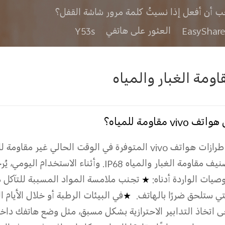
ب أن أفعل إذا نسيتُ كلمة مرور شاشة القفل؟
العثور على هاتفي
Y53s
اومة الغبار والمياه
ف vivo مقاومة للمياه؟
طرازات هواتف
vivo
المتوفرة في الوقت الحالي غير مقاومة لل
نيف مقاومة الغبار والمياه
IP68
. وأثناء الاستخدام اليومي، ي
وصيات الواردة أدناه:
★
تجنب ملامسة المواد المسببة للتآكل م
تي ستلحق ضررًا بالهاتف.
★
في البيئات الرطبة أو خلال الأيام 
جى اتخاذ التدابير الاحترازية بشكل مسبق، مثل وضع هاتفك داخ