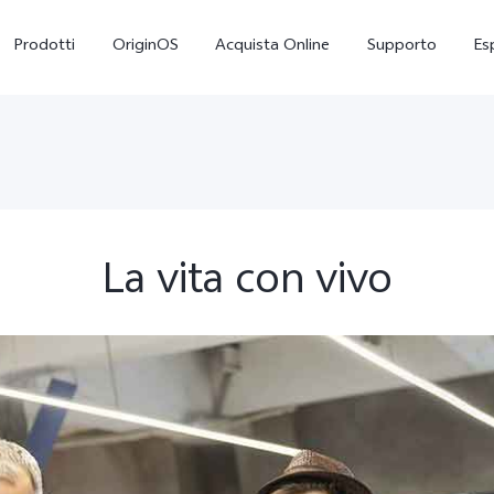
Prodotti
OriginOS
Acquista Online
Supporto
Es
La vita con vivo
X300
V70 5G
nuovo