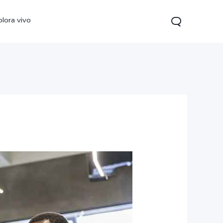
plora vivo
V70 FE
Y31 5G
vivo Watch GT 2