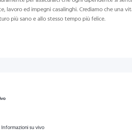
o duramente per assicurarci che ogni dipendente si sen
e, lavoro ed impegni casalinghi. Crediamo che una vita 
futuro più sano e allo stesso tempo più felice.
ivo
Informazioni su vivo