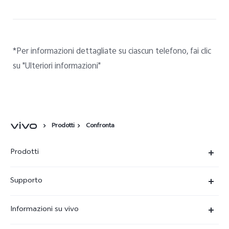
*Per informazioni dettagliate su ciascun telefono, fai clic
su "Ulteriori informazioni"
Prodotti
Confronta
Prodotti
X300-Ultra (NEW)
Supporto
X300 Pro
FAQs
Informazioni su vivo
X300
Centro Assistenza