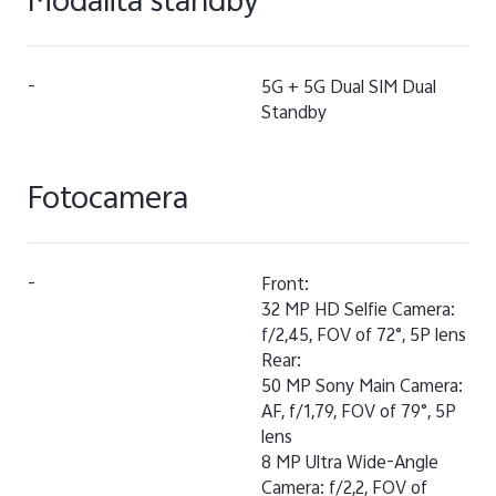
Modalità standby
-
5G + 5G Dual SIM Dual
Standby
Fotocamera
-
Front:
32 MP HD Selfie Camera:
f/2,45, FOV of 72°, 5P lens
Rear:
50 MP Sony Main Camera:
AF, f/1,79, FOV of 79°, 5P
lens
8 MP Ultra Wide-Angle
Camera: f/2,2, FOV of