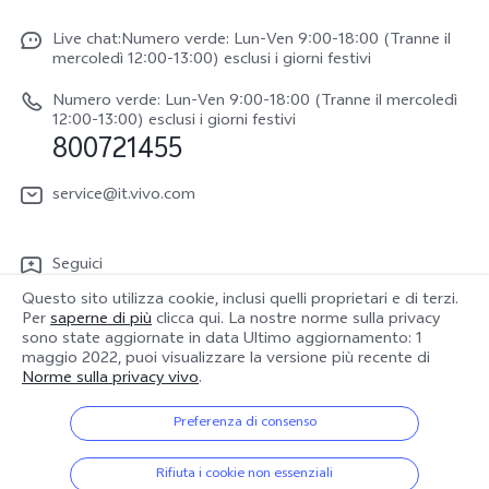
Newsroom
V70
Funtouch OS
Live chat:Numero verde: Lun-Ven 9:00-18:00 (Tranne il
Lavori con noi
V70 FE
mercoledì 12:00-13:00) esclusi i giorni festivi
Autenticazione IMEI
Netiquette vivo
vivo Watch GT 2
Numero verde: Lun-Ven 9:00-18:00 (Tranne il mercoledì
Aggiornamento del sistema
12:00-13:00) esclusi i giorni festivi
Note legali
800721455
Y31 5G
Manuale utente
Chi siamo
vivo Buds Air3
service@it.vivo.com
Informazioni sulla Garanzia
Sostenibilità
Scarica le LUT per il ripristino di Log
Seguici
Centro per la privacy di vivo
Questo sito utilizza cookie, inclusi quelli proprietari e di terzi.
Per
saperne di più
clicca qui. La nostre norme sulla privacy
sono state aggiornate in data
Ultimo aggiornamento: 1
maggio 2022
, puoi visualizzare la versione più recente di
Norme sulla privacy vivo
.
Italia | Seleziona paese/regione
Preferenza di consenso
© 2026 vivo Mobile Communication Co., Ltd. Tutti i diritti riservati.
Rifiuta i cookie non essenziali