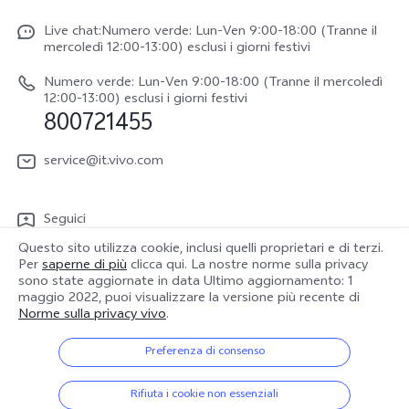
V70
Funtouch OS
Live chat:Numero verde: Lun-Ven 9:00-18:00 (Tranne il
Lavori con noi
V70 FE
mercoledì 12:00-13:00) esclusi i giorni festivi
Autenticazione IMEI
Netiquette vivo
vivo Watch GT 2
Numero verde: Lun-Ven 9:00-18:00 (Tranne il mercoledì
Aggiornamento del sistema
12:00-13:00) esclusi i giorni festivi
Note legali
800721455
Y31 5G
Manuale utente
Chi siamo
vivo Buds Air3
service@it.vivo.com
Informazioni sulla Garanzia
Sostenibilità
Scarica le LUT per il ripristino di Log
Seguici
Centro per la privacy di vivo
Questo sito utilizza cookie, inclusi quelli proprietari e di terzi.
Per
saperne di più
clicca qui. La nostre norme sulla privacy
sono state aggiornate in data
Ultimo aggiornamento: 1
maggio 2022
, puoi visualizzare la versione più recente di
Norme sulla privacy vivo
.
Italia | Seleziona paese/regione
Preferenza di consenso
© 2026 vivo Mobile Communication Co., Ltd. Tutti i diritti riservati.
Rifiuta i cookie non essenziali