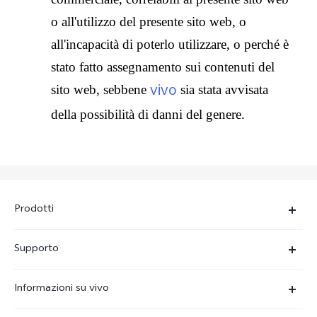
o all'utilizzo del presente sito web, o
all'incapacità di poterlo utilizzare, o perché è
stato fatto assegnamento sui contenuti del
vivo
sito web, sebbene
sia stata avvisata
della possibilità di danni del genere.
Prodotti
X300-Ultra (NEW)
Supporto
X300 Pro
FAQs
Informazioni su vivo
X300
Centro Assistenza
Newsroom