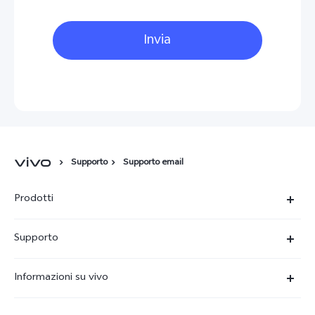
Invia
Supporto
Supporto email
Prodotti
X300-Ultra (NEW)
Supporto
X300 Pro
FAQs
Informazioni su vivo
X300
Centro Assistenza
Newsroom
V70