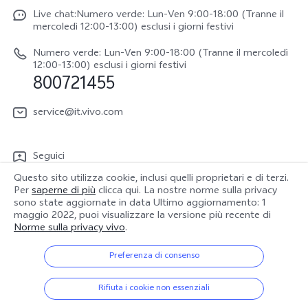
Funtouch OS
Live chat:Numero verde: Lun-Ven 9:00-18:00 (Tranne il
Lavori con noi
V70 FE
mercoledì 12:00-13:00) esclusi i giorni festivi
Autenticazione IMEI
Netiquette vivo
vivo Watch GT 2
Numero verde: Lun-Ven 9:00-18:00 (Tranne il mercoledì
Aggiornamento del sistema
12:00-13:00) esclusi i giorni festivi
Note legali
800721455
Y31 5G
Manuale utente
Chi siamo
vivo Buds Air3
service@it.vivo.com
Informazioni sulla Garanzia
Sostenibilità
Scarica le LUT per il ripristino di Log
Seguici
Centro per la privacy di vivo
Questo sito utilizza cookie, inclusi quelli proprietari e di terzi.
Per
saperne di più
clicca qui. La nostre norme sulla privacy
sono state aggiornate in data
Ultimo aggiornamento: 1
maggio 2022
, puoi visualizzare la versione più recente di
Norme sulla privacy vivo
.
Italia | Seleziona paese/regione
Preferenza di consenso
© 2026 vivo Mobile Communication Co., Ltd. Tutti i diritti riservati.
Rifiuta i cookie non essenziali
Politica sulla riservatezza
|
Gestione dei Cookie
|