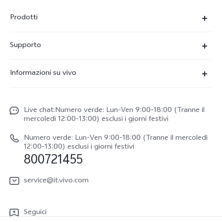
Prodotti
X300-Ultra (NEW)
Supporto
X300 Pro
FAQs
Informazioni su vivo
X300
Centro Assistenza
Newsroom
V70
Funtouch OS
Live chat:Numero verde: Lun-Ven 9:00-18:00 (Tranne il
Lavori con noi
V70 FE
mercoledì 12:00-13:00) esclusi i giorni festivi
Autenticazione IMEI
Netiquette vivo
vivo Watch GT 2
Numero verde: Lun-Ven 9:00-18:00 (Tranne il mercoledì
Aggiornamento del sistema
12:00-13:00) esclusi i giorni festivi
Note legali
800721455
Y31 5G
Manuale utente
Chi siamo
vivo Buds Air3
service@it.vivo.com
Informazioni sulla Garanzia
Sostenibilità
Scarica le LUT per il ripristino di Log
Seguici
Centro per la privacy di vivo