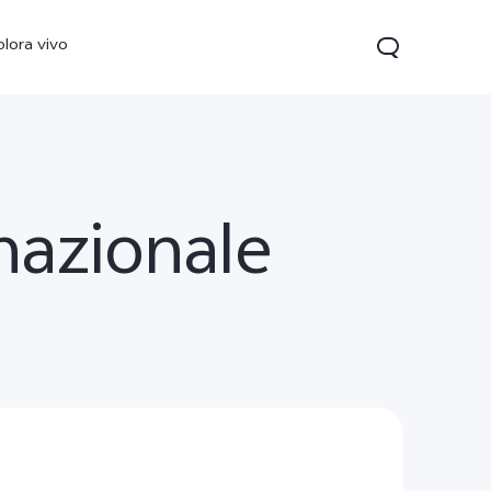
plora vivo
rnazionale
V70 FE
Y31 5G
vivo Watch GT 2