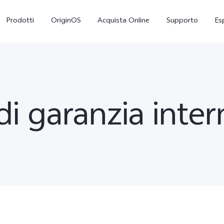
Prodotti
OriginOS
Acquista Online
Supporto
Es
di garanzia inte
X300
V70 5G
nuovo