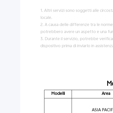
1. Altri servizi sono soggetti alle circo
locale.
2. A causa delle differenze tra le norme, 
potrebbero avere un aspetto e una funzi
3. Durante il servizio, potrebbe verificar
dispositivo prima di inviarlo in assistenz
Mo
Modelli
Area
ASIA PACI