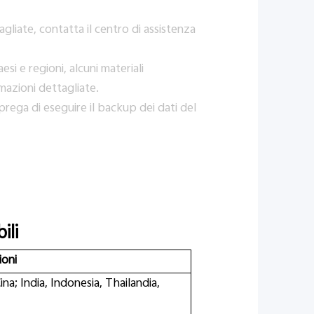
agliate, contatta il centro di assistenza
esi e regioni, alcuni materiali
mazioni dettagliate.
i prega di eseguire il backup dei dati del
ili
ioni
na; India, Indonesia, Thailandia,