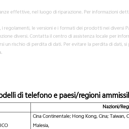
stanze effettive, nel luogo di riparazione. Per informazioni dett
i regolamenti, le versioni e i formati dei prodotti nei diversi Pa
one diversi. Contatta il centro di assistenza locale per infor
si un rischio di perdita di dati. Per evitare la perdita di dati, s
a.
delli di telefono e paesi/regioni ammissib
Nazioni/Reg
Cina Continentale; Hong Kong, Cina; Taiwan, Ci
FICO
Malesia,