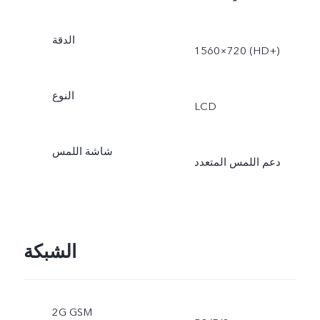
الدقة
1560×720 (HD+‎)
النوع
LCD
شاشة اللمس
دعم اللمس المتعدد
الشبكة
2G GSM