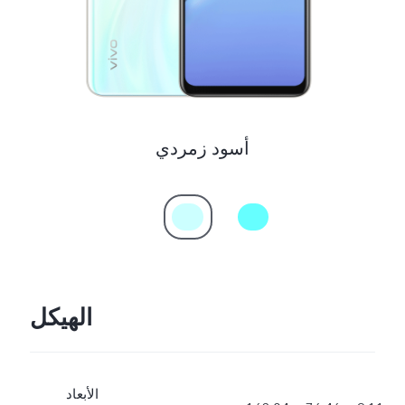
أسود زمردي
الهيكل
الأبعاد