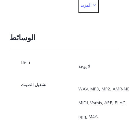
المزيد
وضع التصوير بالمدى
الديناميكي العالي (HDR)،
وضع بانوراما، وضع بوكيه،
الوسائط
وضع تصوير بورتريه، وضع
Hi-Fi
تصوير بورتريه مع تأثير
لا يوجد
البوكيه، (الكاميرا الأمامية)،
تشغيل الصوت
WAV, MP3, MP2, AMR-NB
وضع العلامة المائية، الفلاتر.
MIDI, Vorbis, APE, FLAC,
ogg, M4A