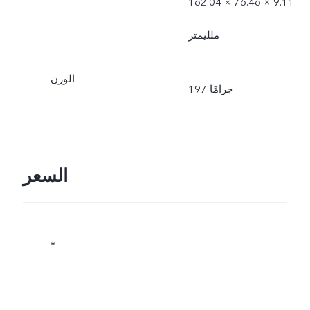
162.04 × 76.46 × 9.11
ملليمتر
الوزن
197 جرامًا
السعر
*