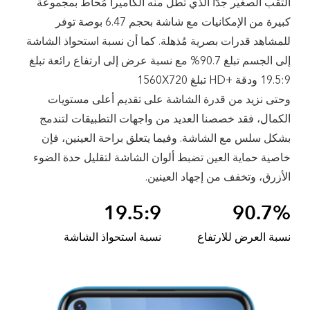
الثقب الصغير جدًّا الذي تطل منه الكاميرا مُحاط بمجموعة
كبيرة من الإمكانيات مع شاشة بحجم 6.47 بوصة توفر
للمشاهد قدرات بصرية مُذهلة. كما أن نسبة استحواذ الشاشة
إلى الجسم تبلغ 90.7% مع نسبة عرض إلى ارتفاع رائعة تبلغ
19.5:9 ودقة HD+‎ تبلغ 1560X720
وحتى نزيد من قدرة الشاشة على تقديم أعلى مستويات
الكمال، فقد خصصنا العديد من واجهات التطبيقات لتندمج
بشكل سلس مع الشاشة. وفيما يتعلق براحة العينين، فإن
خاصية حماية العين تضبط ألوان الشاشة لتقليل حدة الضوء
الأزرق، وتخفف من إجهاد العينين.
19.5:9
90.7%
نسبة العرض للارتفاع
نسبة استحواذ الشاشة