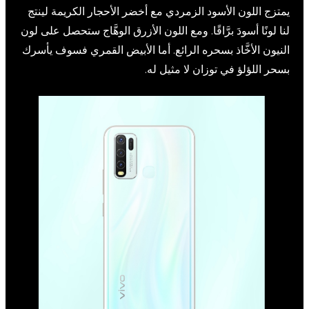
يمتزج اللون الأسود الزمردي مع أخضر الأحجار الكريمة لينتج
لنا لونًا أسودَ برَّاقًا. ومع اللون الأزرق الوهَّاج ستحصل على لون
النيون الأخَّاذ بسحره الرائع. أما الأبيض القمري فسوف يأسرك
بسحر اللؤلؤ في توزان لا مثيل له.