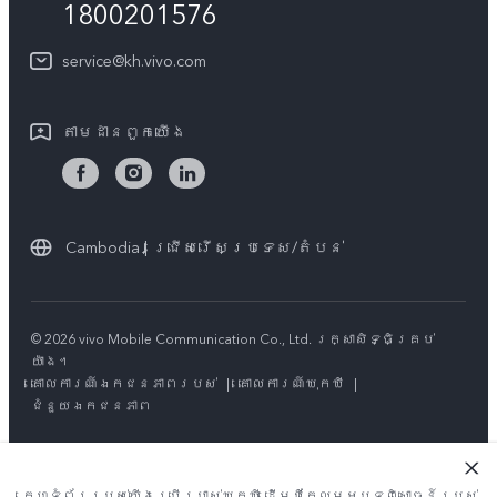
1800201576
គ្រប់ម៉ូឌែល
សេវាកម្មជួសជុលដោយដឹកយកទៅជូន
អំពី​ពួក​យើង
service@kh.vivo.com
ដំឡើងប្រព័ន្ធប្រតិបត្តិការ
មជ្ឈមណ្ឌលឯកជនភាព vivo
លក្ខខណ្ឌលើការធានា
តាម​ដានពួក​យើង
និរន្តរភាព
Cambodia | ជ្រើសរើសប្រទេស/តំបន់
© 2026 vivo Mobile Communication Co., Ltd. រក្សាសិទ្ធិគ្រប់
យ៉ាង។
គោលការណ៍ឯកជនភាពរបស់
|
គោលការណ៍ឃុកឃី
|
ជំនួយឯកជនភាព
គេហទំព័ររបស់យើងប្រើប្រាស់ឃុកឃី ដើម្បីកែលម្អបទពិសោធន៍របស់