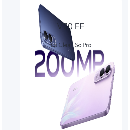
V70 FE
So Clear, So Pro