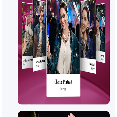
ស្រស់ស្អាតគ្រប់រយៈ​
ចម្ងាយ