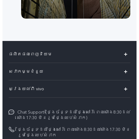
ផលិតផលពេញនិយម
Y04s
សេវាកម្មជំនួយ
V60 Lite
សំណួរសួរច្រើនបំផុត
ស្វែងយល់ពី vivo
V60 5G
មជ្ឈមណ្ឌល​សេវាកម្ម
អំពី vivo
Y21d
Funtouch OS
Chat Support (ថ្ងៃច័ន្ទដល់ថ្ងៃសៅរ៍ ពេលម៉ោង8:30ដល់
ព័ត៌មាន
V50 Lite
ម៉ោង17:30 មិនរួមថ្ងៃឈប់សំរាក)
ការផ្ទៀងផ្ទាត់ IMEI
អាជីពនៅ vivo
បណ្តាហាងលក់
ថ្ងៃច័ន្ទដល់ថ្ងៃសៅរ៍ ពេលម៉ោង8:30ដល់ម៉ោង17:30 មិន
ពិនិត្យតម្លៃគ្រឿងបន្លាស់
រួមថ្ងៃឈប់សំរាក
សេចក្តីជូនដំណឹងផ្លូវច្បាប់