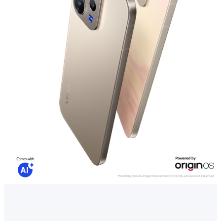
Cambodia | ជ្រើសរើសប្រទេស/តំបន់