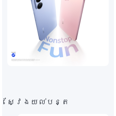
ស្វែងយល់បន្ត