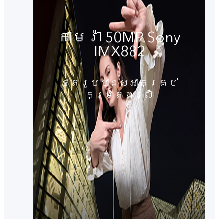
កាមេរ៉ា 50MP Sony
IMX882
ថតរូបបានស្អាតគ្រប់
កម្រិតពន្លឺ