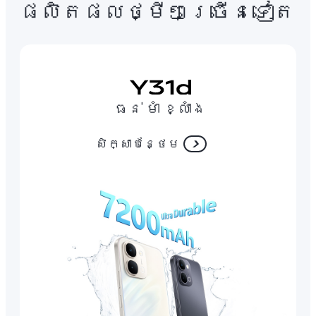
ផលិតផលថ្មីៗច្រើនទៀត
ធន់ មាំ ខ្លាំង
សិក្សាបន្ថែម