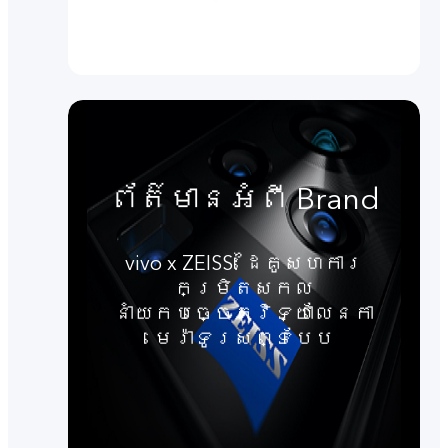
ព័ត៌មានអំពី Brand
vivo x ZEISS: ដៃគូសហការ
កម្រិតសកល
នាំយកបច្ចេកវិទ្យាលែនកា
មេរ៉ាទូរសព្ទបែប