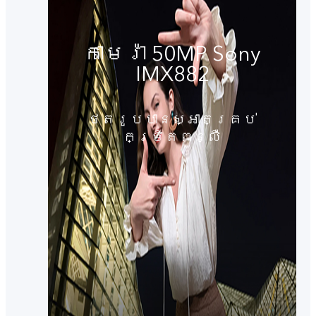
កាមេរ៉ា 50MP Sony
IMX882
ថតរូបបានស្អាតគ្រប់
កម្រិតពន្លឺ