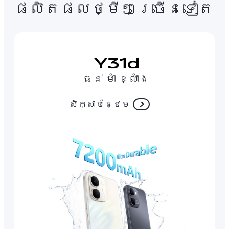
ផលិតផលថ្មីៗច្រើនទៀត
ធន់ មាំ ខ្លាំង
សិក្សាបន្ថែម