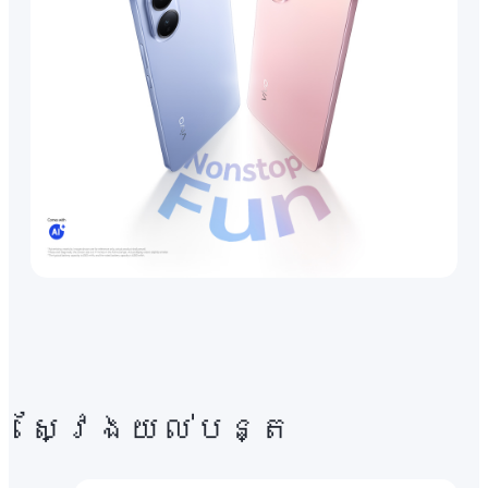
ស្វែងយល់បន្ត