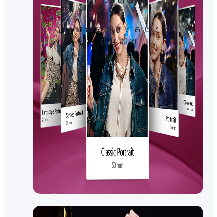
ស្រស់ស្អាតគ្រប់រយៈ​
ចម្ងាយ