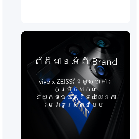
ព័ត៌មានអំពី Brand
vivo x ZEISS: ដៃគូសហការ
កម្រិតសកល
នាំយកបច្ចេកវិទ្យាលែនកា
មេរ៉ាទូរសព្ទបែប