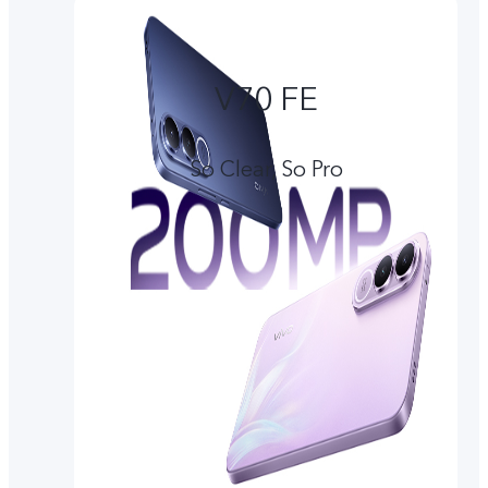
V70 FE
So Clear, So Pro