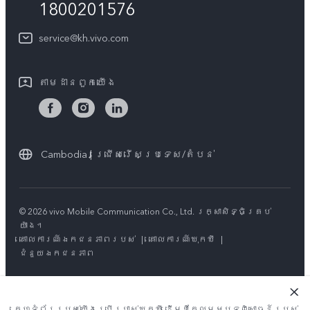
1800201576
គ្រប់ម៉ូឌែល
សេវាកម្មជួសជុលដោយដឹកយកទៅជូន
អំពី​ពួក​យើង
service@kh.vivo.com
ដំឡើងប្រព័ន្ធប្រតិបត្តិការ
មជ្ឈមណ្ឌលឯកជនភាព vivo
លក្ខខណ្ឌលើការធានា
តាម​ដានពួក​យើង
និរន្តរភាព
Cambodia | ជ្រើសរើសប្រទេស/តំបន់
© 2026 vivo Mobile Communication Co., Ltd. រក្សាសិទ្ធិគ្រប់
យ៉ាង។
គោលការណ៍ឯកជនភាពរបស់
|
គោលការណ៍ឃុកឃី
|
ជំនួយឯកជនភាព
គេហទំព័ររបស់យើងប្រើប្រាស់ឃុកឃី ដើម្បីកែលម្អបទពិសោធន៍របស់