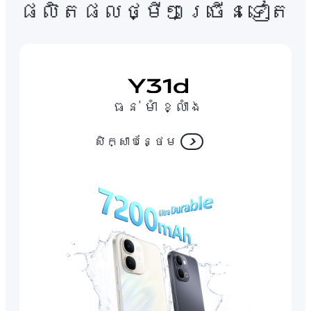
ផលិតផលថ្មីៗច្រើនទៀត
ធន់ មាំ ខ្លាំង
សិក្សាបន្ថែម