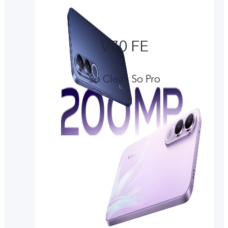
V70 FE
So Clear, So Pro