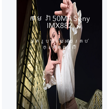
កាមេរ៉ា 50MP Sony
IMX882
ថតរូបបានស្អាតគ្រប់
កម្រិតពន្លឺ