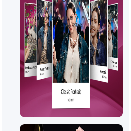
ស្រស់ស្អាតគ្រប់រយៈ​
ចម្ងាយ