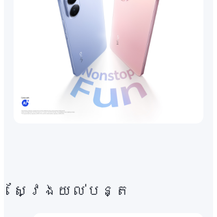
ស្វែងយល់បន្ត