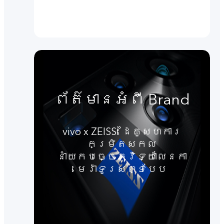
ព័ត៌មានអំពី Brand
vivo x ZEISS: ដៃគូសហការ
កម្រិតសកល
នាំយកបច្ចេកវិទ្យាលែនកា
មេរ៉ាទូរសព្ទបែប