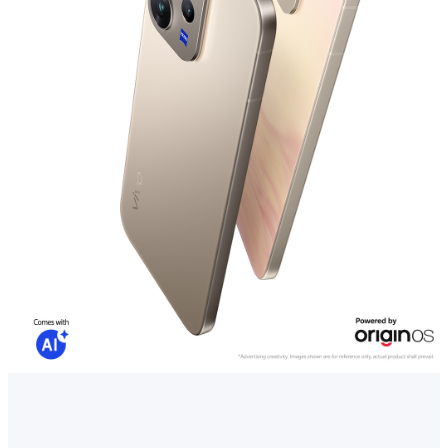
Cambodia | ជ្រើសរើសប្រទេស/តំបន់