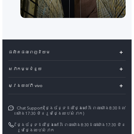
ផលិតផលពេញនិយម
Y04s
សេវាកម្មជំនួយ
V60 Lite
សំណួរសួរច្រើនបំផុត
ស្វែងយល់ពី vivo
V60 5G
មជ្ឈមណ្ឌល​សេវាកម្ម
អំពី vivo
Y21d
Funtouch OS
Chat Support (ថ្ងៃច័ន្ទដល់ថ្ងៃសៅរ៍ ពេលម៉ោង8:30ដល់
ព័ត៌មាន
V50 Lite
ម៉ោង17:30 មិនរួមថ្ងៃឈប់សំរាក)
ការផ្ទៀងផ្ទាត់ IMEI
អាជីពនៅ vivo
បណ្តាហាងលក់
ថ្ងៃច័ន្ទដល់ថ្ងៃសៅរ៍ ពេលម៉ោង8:30ដល់ម៉ោង17:30 មិន
ពិនិត្យតម្លៃគ្រឿងបន្លាស់
រួមថ្ងៃឈប់សំរាក
សេចក្តីជូនដំណឹងផ្លូវច្បាប់