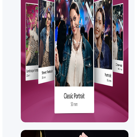
ស្រស់ស្អាតគ្រប់រយៈ​
ចម្ងាយ