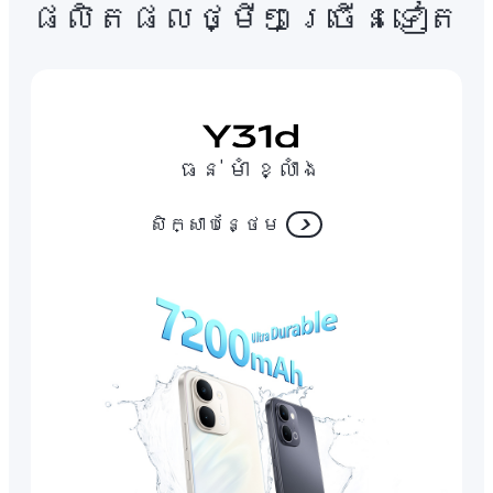
ផលិតផលថ្មីៗច្រើនទៀត
ធន់ មាំ ខ្លាំង
សិក្សាបន្ថែម