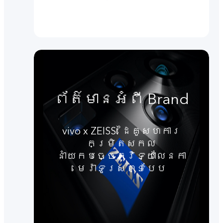
ព័ត៌មានអំពី Brand
vivo x ZEISS: ដៃគូសហការ
កម្រិតសកល
នាំយកបច្ចេកវិទ្យាលែនកា
មេរ៉ាទូរសព្ទបែប