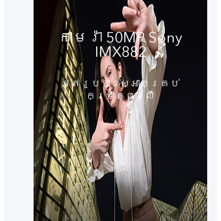
កាមេរ៉ា 50MP Sony
IMX882
ថតរូបបានស្អាតគ្រប់
កម្រិតពន្លឺ