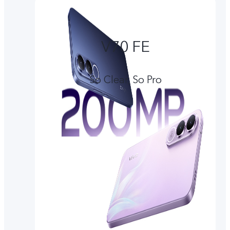
V70 FE
So Clear, So Pro