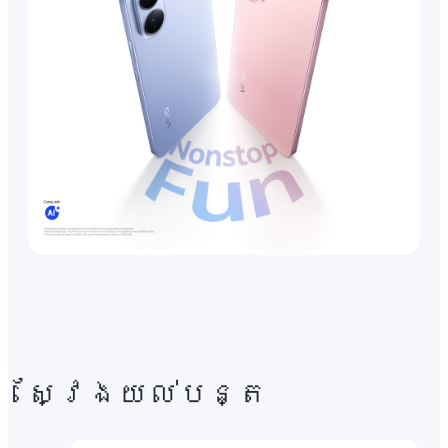
ស្វែងយល់បន្ត