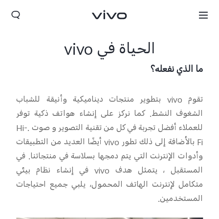
الحياة في vivo
ما الذي نفعله؟
تقوم
ivo
v
بتطوير منتجات ديناميكية وأنيقة للشباب
الشغوف
النشط. كما
نركز على إنشاء هواتف ذكية توفر
للعملاء أفضل تجربة في كل من
تقنية التصوير و
صوت
.Hi-
Fi
بالأضافة إلى ذلك
تطور
ivo
v
أيضًا العديد من التطبيقات
وأدوات الإنترنت التي يتم دمجها بسلاسة في منتجاتنا. في
المستقبل ، يتمثل هدف
ivo
v
في إنشاء نظام بيئي
متكامل
لإنترنت الهاتف المحمول
، يلبي جميع احتياجات
Morocco(AR) | حدد البلد/المنطقة
المستخدمين.