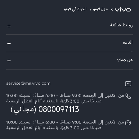
حول فيفو
الحياة في فيفو
روابط شائعة
Y05
الدعم
Y31d
أسئلة تهمك
عن vivo
V70 FE
مركز الخدمة
معلومات عن الشركة
V60 Lite
Funtouch OS
service@ma.vivo.com
الأخبار
V40
مصادقة IMEI
من الاثنين إلى الجمعة 9:00 صباحًا - 6:00 مساءً؛ السبت: 10:00
الإشعارات القانونية
Y29
صباحًا حتى 3:00 ظهرًا، باستثناء أيام العطل الرسمية
اسعار قطع الغيار
0800097113 (مجاني）
نبذة عنا
Y21d
تحديثات النظام
من الاثنين إلى الجمعة 9:00 صباحًا - 6:00 مساءً؛ السبت: 10:00
الاستدامة
Y04
صباحًا حتى 3:00 ظهرًا، باستثناء أيام العطل الرسمية
توجيهات بشأن ضمان vivo
مركز الخصوصية لدى vivo