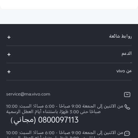
روابط شائعة
Y05
الدعم
Y31d
أسئلة تهمك
عن vivo
V70 FE
مركز الخدمة
معلومات عن الشركة
V60 Lite
Funtouch OS
service@ma.vivo.com
الأخبار
V40
مصادقة IMEI
من الاثنين إلى الجمعة 9:00 صباحًا - 6:00 مساءً؛ السبت: 10:00
الإشعارات القانونية
Y29
صباحًا حتى 3:00 ظهرًا، باستثناء أيام العطل الرسمية
اسعار قطع الغيار
0800097113 (مجاني）
نبذة عنا
Y21d
تحديثات النظام
من الاثنين إلى الجمعة 9:00 صباحًا - 6:00 مساءً؛ السبت: 10:00
الاستدامة
Y04