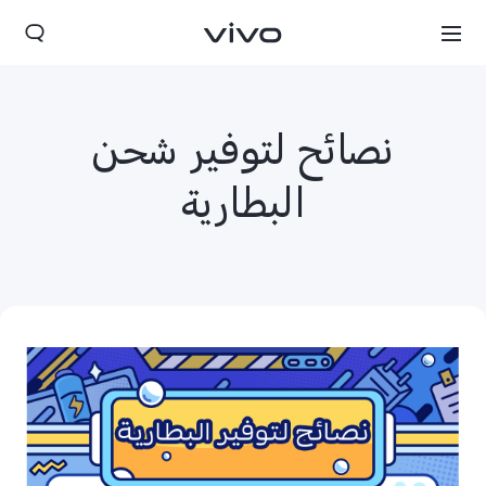
نصائح لتوفير شحن
البطارية
Morocco(AR) | حدد البلد/المنطقة