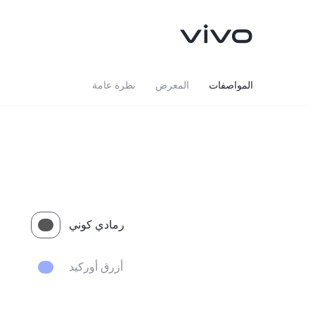
المواصفات
المعرض
نظرة عامة
رمادي كوني
V70 FE
Y05
جديد
جديد
أزرق أوركيد