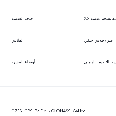
فتحة العدسة
ضوء فلاش خلفي
الفلاش
يو، التصوير الزمني
أوضاع المشهد
QZSS، GPS، BeiDou، GLONASS، Galileo