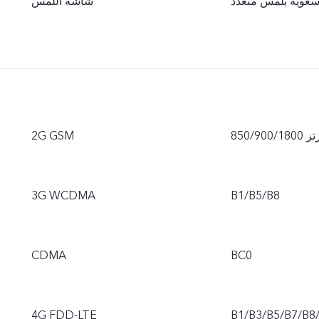
عوية بلمس متعدد
شاشة اللمس
ا هرتز
2G GSM
3G WCDMA
CDMA
4G FDD-LTE