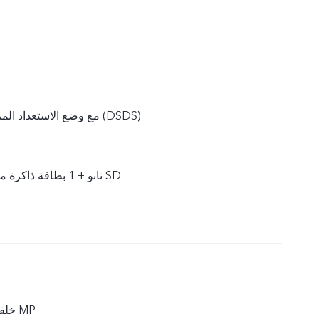
شريحتان SIM مع وضع الاستعداد المزدوج (DSDS)
شريحتان SIM نانو + 1 بطاقة ذاكرة ميكرو SD
أمامية 5 MP / خلفية 8 MP