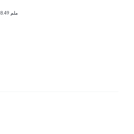
163.99 × 75.63 × 8.49 ملم