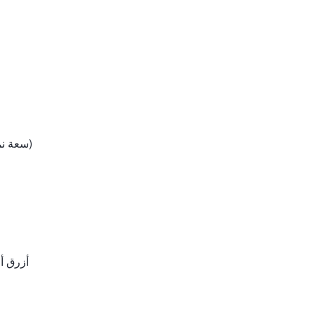
5000mAh (سعة نموذجية)
أزرق أ