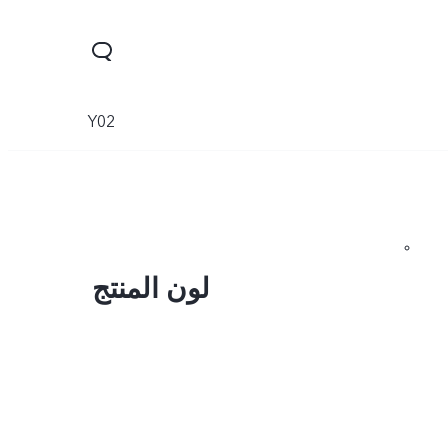
Y02
لون المنتج
Y04