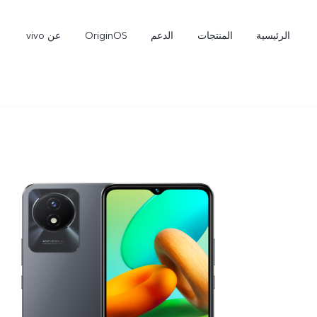
الرئيسية
المنتجات
الدعم
OriginOS
عن vivo
V60 Lite
Y31d
جديد