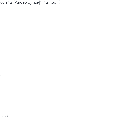
نظام تشغيل ‎Funtouch 12‏ (‎Android‏ 12 ''إصدار Go'')
1600 × 720 (‎HD+‏)