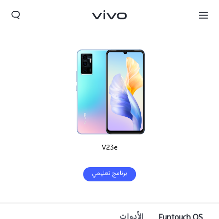
V23e
برنامج تعليمي
Morocco(AR) | حدد البلد/المنطقة
Funtouch OS
الأدوات