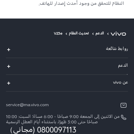
النظام للتحقق من وجود أحدث إصدار للهاتف.
الدعم
تحديث النظام
V23e
روابط شائعة
Y05
الدعم
Y31d
أسئلة تهمك
عن vivo
V70 FE
مركز الخدمة
معلومات عن الشركة
V60 Lite
Funtouch OS
service@ma.vivo.com
الأخبار
V40
مصادقة IMEI
من الاثنين إلى الجمعة 9:00 صباحًا - 6:00 مساءً؛ السبت: 10:00
الإشعارات القانونية
Y29
صباحًا حتى 3:00 ظهرًا، باستثناء أيام العطل الرسمية
اسعار قطع الغيار
0800097113 (مجاني）
نبذة عنا