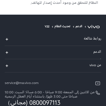
النظام للتحقق من وجود أحدث إصدار للهاتف.
الدعم
تحديث النظام
Y22
روابط شائعة
Y05
الدعم
Y31d
أسئلة تهمك
عن vivo
V70 FE
مركز الخدمة
معلومات عن الشركة
V60 Lite
Funtouch OS
service@ma.vivo.com
الأخبار
V40
مصادقة IMEI
من الاثنين إلى الجمعة 9:00 صباحًا - 6:00 مساءً؛ السبت: 10:00
الإشعارات القانونية
Y29
صباحًا حتى 3:00 ظهرًا، باستثناء أيام العطل الرسمية
اسعار قطع الغيار
0800097113 (مجاني）
نبذة عنا