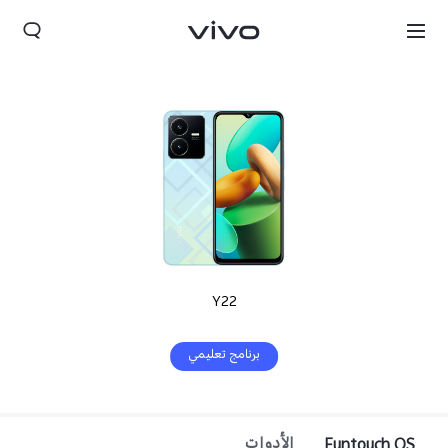
Y22
برنامج تعليمي
Morocco(AR) | حدد البلد/المنطقة
Funtouch OS
الأدوات