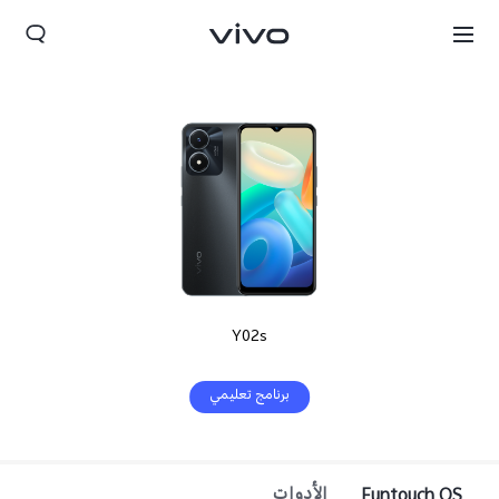
Y02s
برنامج تعليمي
Morocco(AR) | حدد البلد/المنطقة
Funtouch OS
الأدوات