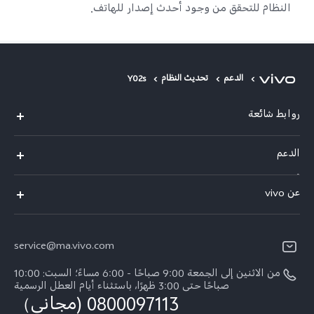
النظام للتحقق من وجود أحدث إصدار للهاتف.
الدعم
تحديث النظام
Y02s
روابط شائعة
Y05
الدعم
Y31d
أسئلة تهمك
عن vivo
V70 FE
مركز الخدمة
معلومات عن الشركة
V60 Lite
Funtouch OS
service@ma.vivo.com
الأخبار
V40
مصادقة IMEI
من الاثنين إلى الجمعة 9:00 صباحًا - 6:00 مساءً؛ السبت: 10:00
الإشعارات القانونية
Y29
صباحًا حتى 3:00 ظهرًا، باستثناء أيام العطل الرسمية
اسعار قطع الغيار
0800097113 (مجاني）
نبذة عنا