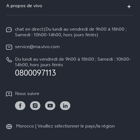
FAQs
A propos de vivo
V60 Lite
Centre de Services
Info
Y21d
Funtouch OS
chat en direct(Du lundi au vendredi de 9h00 à 18h00 ;
Presse
Y29
Samedi : 10h00-14h00, hors jours fériés)
Authentification IMEI
Mentions légales
Y04
service@ma.vivo.com
Prix des pièces de rechange
À propos de vivo
Du lundi au vendredi de 9h00 à 18h00 ; Samedi : 10h00-
Tous les modèles
Mise à jour du système
14h00, hors jours fériés
Durabilité
0800097113
Y05
L'état d'avancement de la réparation
Centre de confidentialité vivo
Instructions de garantie vivo
Nous suivre
Morocco | Veuillez sélectionner le pays/la région