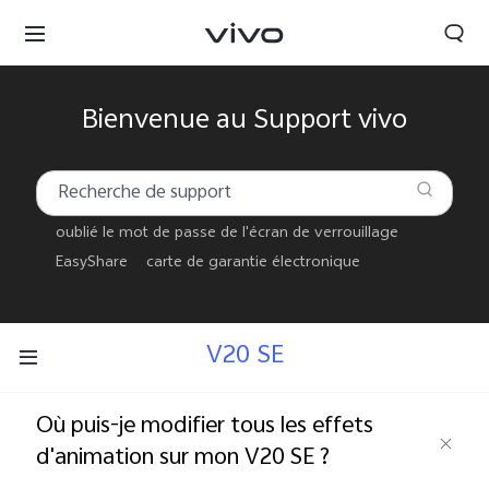
Bienvenue au Support vivo
oublié le mot de passe de l'écran de verrouillage
EasyShare
carte de garantie électronique
V20 SE
Où puis-je modifier tous les effets
Morocco | Veuillez sélectionner le pays/la région
d'animation sur mon V20 SE ?