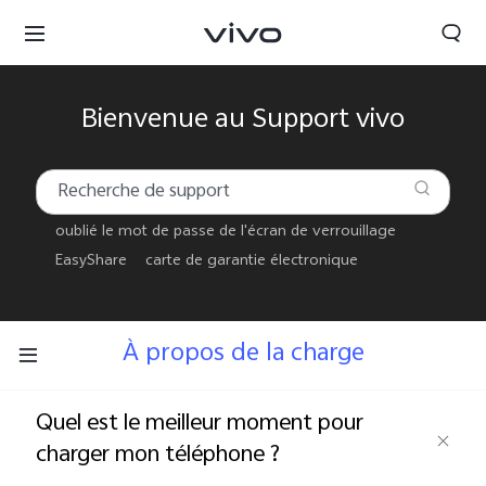
Bienvenue au Support vivo
oublié le mot de passe de l'écran de verrouillage
EasyShare
carte de garantie électronique
À propos de la charge
Quel est le meilleur moment pour
Morocco | Veuillez sélectionner le pays/la région
charger mon téléphone ?