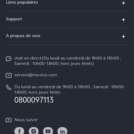
Liens populaires
Y31d
Support
V70 FE
FAQs
A propos de vivo
V60 Lite
Centre de Services
Info
Y21d
Funtouch OS
chat en direct(Du lundi au vendredi de 9h00 à 18h00 ;
Presse
Y29
Samedi : 10h00-14h00, hors jours fériés)
Authentification IMEI
Mentions légales
Y04
service@ma.vivo.com
Prix des pièces de rechange
À propos de vivo
Du lundi au vendredi de 9h00 à 18h00 ; Samedi : 10h00-
Tous les modèles
Mise à jour du système
14h00, hors jours fériés
Durabilité
0800097113
Y05
L'état d'avancement de la réparation
Centre de confidentialité vivo
Instructions de garantie vivo
Nous suivre