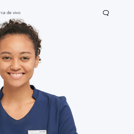
rca de vivo
 Pro
T5
nuevo
nuevo