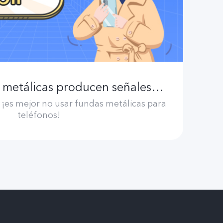
El uso de fundas metálicas producen señales de GPS débiles
 ¡es mejor no usar fundas metálicas para
teléfonos!