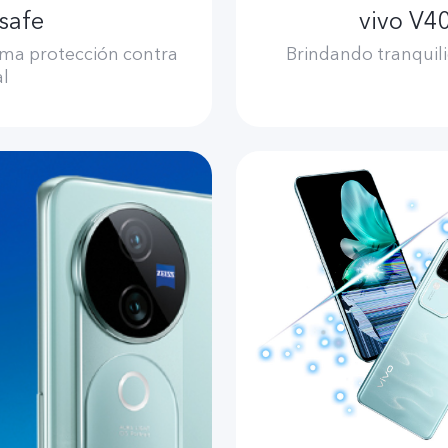
safe
vivo V40
ima protección contra
Brindando tranquili
al