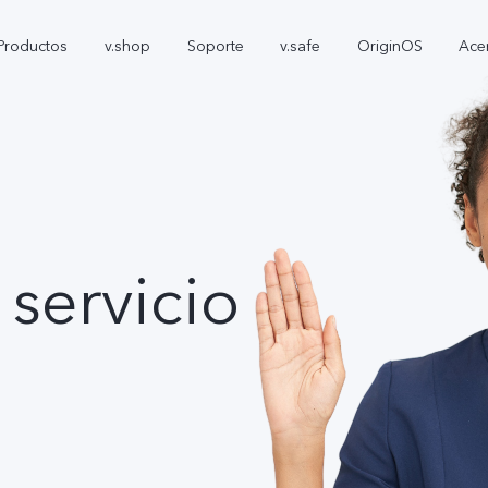
Productos
v.shop
Soporte
v.safe
OriginOS
Ace
 servicio
V70 FE
Y05
T5
nuevo
nuevo