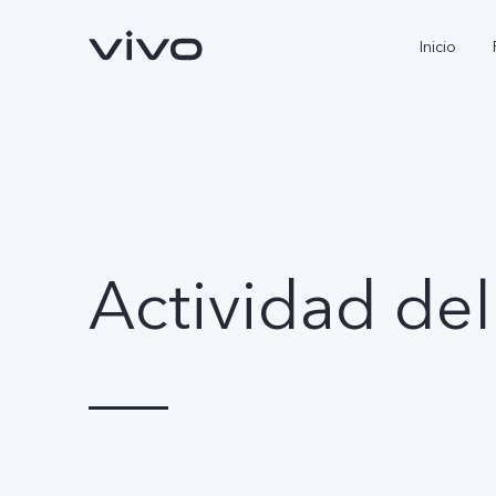
Inicio
Actividad del
X300 Pro
V70
nuevo
nuevo