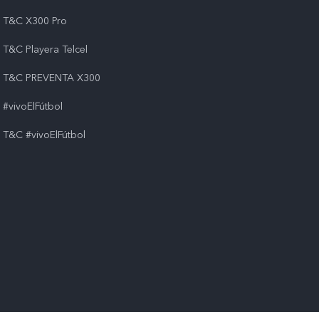
T&C X300 Pro
T&C Playera Telcel
T&C PREVENTA X300
#vivoElFútbol
T&C #vivoElFútbol