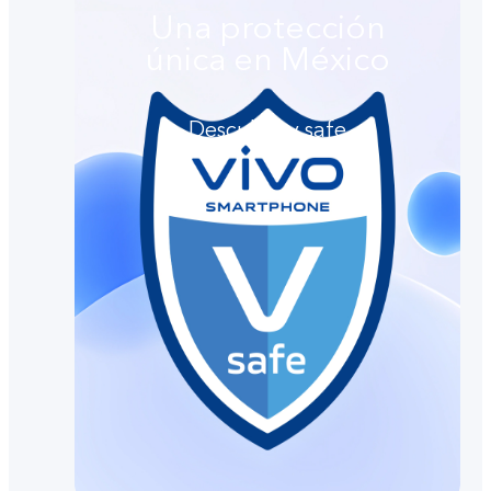
Una protección
única en México
Descubre v.safe