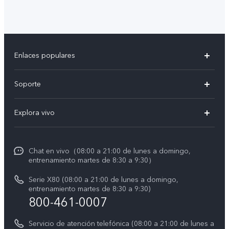
Enlaces populares
X300 Pro
Soporte
V60 Lite 5G
T&C v.safe
Explora vivo
Y29
Funtouch OS
Noticias
Y05
Centro de servicio
Chat en vivo（08:00 a 21:00 de lunes a domingo,
La vida en vivo
entrenamiento martes de 8:30 a 9:30）
Autenticación de IMEI
Acerca de nosotros
Serie X80 (08:00 a 21:00 de lunes a domingo,
Consulta el Precio de los Repuestos
entrenamiento martes de 8:30 a 9:30)
Avisos legales
800-461-0007
Manual de usuario
Sostenibilidad
Servicio de atención telefónica (08:00 a 21:00 de lunes a