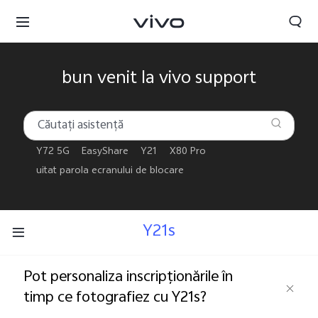
bun venit la vivo support
Y72 5G
EasyShare
Y21
X80 Pro
uitat parola ecranului de blocare
Y21s
Pot personaliza inscripționările în
timp ce fotografiez cu Y21s?