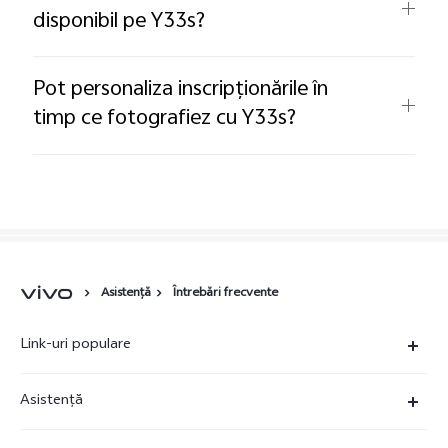
disponibil pe Y33s?
Pot personaliza inscripționările în
timp ce fotografiez cu Y33s?
Asistență
Întrebări frecvente
Link-uri populare
X90 Pro
Asistență
X80 Lite
FAQs