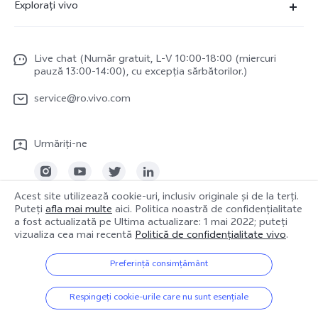
Explorați vivo
V23 5G
Centru de service
Redacție de știri
Y16
Funtouch OS
Live chat (Număr gratuit, L-V 10:00-18:00 (miercuri
Viața cu vivo
Y35
pauză 13:00-14:00), cu excepția sărbătorilor.)
Trimite la reparatie
vivo Netiquette
Y22s
service@ro.vivo.com
Autentificare IMEI
Despre noi
TWS 2 ANC
Actualizarea sistemului
Urmăriți-ne
Mențiuni legale
TWS 2e
Manual de utilizare
Durabilitate
Jurnal de actualizare
Acest site utilizează cookie-uri, inclusiv originale și de la terți.
Centrul de confidențialitate vivo
Puteți
afla mai multe
aici. Politica noastră de confidențialitate
Romania | Selectați țara/regiunea
a fost actualizată pe
Ultima actualizare: 1 mai 2022
; puteți
Politica privind garanția
vizualiza cea mai recentă
Politică de confidențialitate vivo
.
Preferință consimțământ
© 2026 vivo Mobile Communication Co., Ltd. Toate drepturile rezervate.
Politica noastră
|
Politica privind cookie-urile
|
Respingeți cookie-urile care nu sunt esențiale
Suport pentru confidențialitate
|
Politica vivo privind datele
|