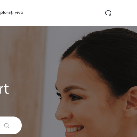
plorați vivo
rt
Y35
Y22s
nou
nou