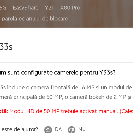
 5G
EasyShare
Y21
X80 Pro
t parola ecranului de blocare
33s
m sunt configurate camerele pentru Y33s?
3s include o cameră frontală de 16 MP și un modul de
meră principală de 50 MP, o cameră bokeh de 2 MP și
tă:
Modul HD de 50 MP trebuie activat manual. (Cale
 este de ajutor?
DA
NU