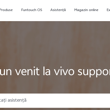
Produse
Funtouch OS
Asistență
Magazin online
Ex
un venit la vivo suppo
V23 5G
Y16
nou