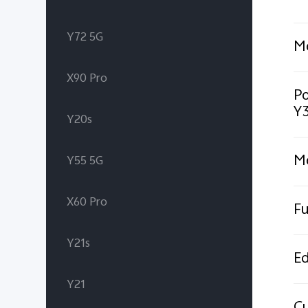
Y72 5G
Mo
X90 Pro
Po
Y
Y20s
Mo
Y55 5G
X60 Pro
Fu
Y21s
Ed
Y21