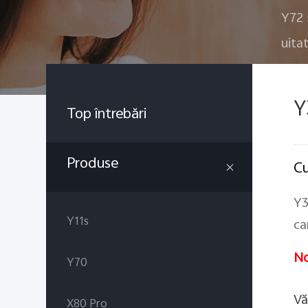
Y72
uita
Y
Top întrebări
Produse
Cu
Y3
Y11s
ca
No
Y70
Vă
X80 Pro