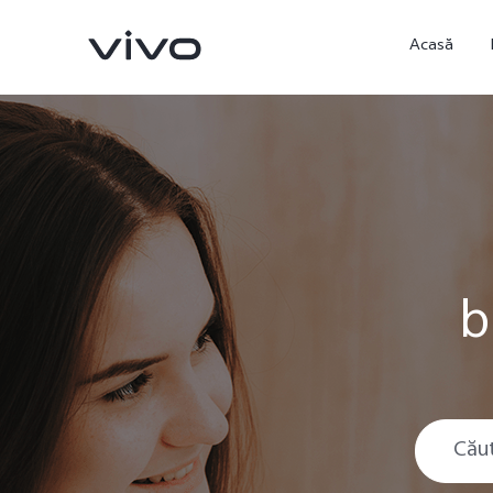
Acasă
b
X90 Pro
X80 Lite
nou
nou