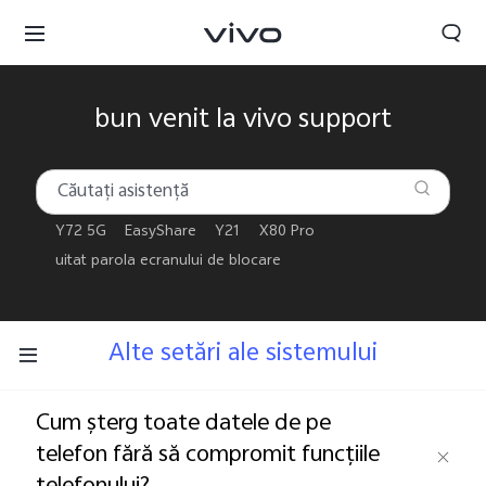
bun venit la vivo support
Y72 5G
EasyShare
Y21
X80 Pro
uitat parola ecranului de blocare
Alte setări ale sistemului
Cum șterg toate datele de pe
telefon fără să compromit funcțiile