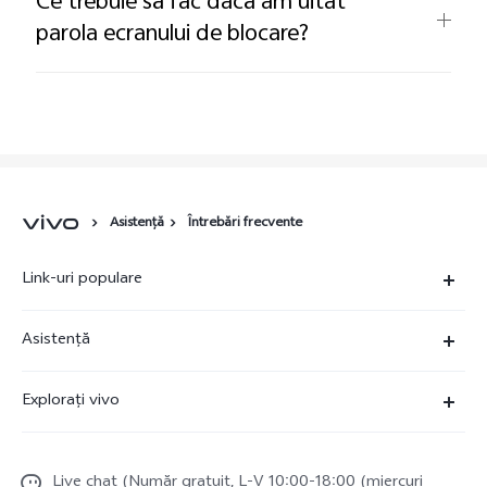
Ce trebuie să fac dacă am uitat
parola ecranului de blocare?
Asistență
Întrebări frecvente
Link-uri populare
X90 Pro
Asistență
X80 Lite
FAQs
Explorați vivo
V23 5G
Centru de service
Redacție de știri
Y16
Funtouch OS
Live chat (Număr gratuit, L-V 10:00-18:00 (miercuri