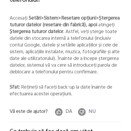
telefonului?
Romania | Selectați țara/regiunea
Accesați
Setări>Sistem>Resetare opțiuni>Ștergerea
tuturor datelor (resetare din fabrică), apoi
atingeți
Ștergerea tuturor datelor
. Astfel, veți șterge toate
datele din stocarea internă a telefonului (inclusiv
contul Google, datele și setările aplicațiilor și cele de
sistem, aplicațiile instalate, muzica, fotografiile și alte
date ale utilizatorului). Înainte de a începe ștergerea
datelor, sistemul vă va cere să introduceți parola de
deblocare a telefonului pentru confirmare.
Sfat:
Rețineți să faceți back-up la date înainte de
efectuarea acestei operațiuni.
Vă este de ajutor?
DA
NU