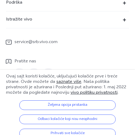
Podrška
V29 Lite 5G
FAQs
Istražite vivo
Y22s
Servisni Centar
Redakcija
Y36
Funtouch OS
service@srb.vivo.com
Ljudi
Y17s
IMEI autentifikacija
O nama
Pratite nas
Nadogradnja sistema
Pravna obaveštenja
Uputstvo za korišćenje
Ovaj sajt koristi kolačiće, uključujući kolačiće prve i treće
Održivost
strane. Ovde možete da
saznate više
. Naša politika
privatnosti je ažurirana i
Poslednji put ažurirano: 1. maj 2022
Evidencija ažuriranja
vivo Centar za privatnost
Serbia | Izaberite zemlju/region
možete da pogledate najnoviju
vivo politiku privatnosti
.
Garantna politika
Željena opcija pristanka
© {3} vivo Mobile Communication Co., Ltd. Sva prava zadržana.
Odbaci kolačiće koji nisu neophodni
Politika privatnosti
|
Smernice za kolačiće
|
Podršku za privatnost
|
Postavka za kolačiće
Prihvati sve kolačiće