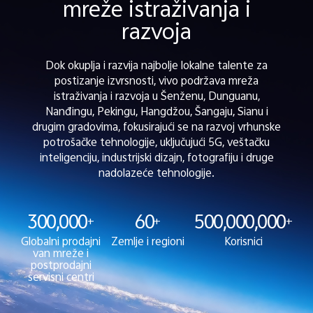
mreže istraživanja i
razvoja
Dok okuplja i razvija najbolje lokalne talente za
postizanje izvrsnosti, vivo podržava mreža
istraživanja i razvoja u Šenženu, Dunguanu,
Nanđingu, Pekingu, Hangdžou, Šangaju, Sianu i
drugim gradovima, fokusirajući se na razvoj vrhunske
potrošačke tehnologije, uključujući 5G, veštačku
inteligenciju, industrijski dizajn, fotografiju i druge
nadolazeće tehnologije.
300,000
60
500,000,000
+
+
+
Globalni prodajni
Zemlje i regioni
Korisnici
van mreže i
postprodajni
servisni centri