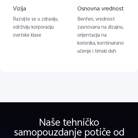
Vizija
Osnovna vrednost
Razvijte se u zdraviju,
Benfen, vrednost
održiviju korporaciju
zasnovana na dizajnu,
svetske klase
orijentacija na
korisnika, kontinuirano
učenje i timski duh
Naše tehničko
samopouzdanje potiče od