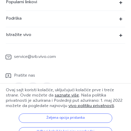
Popularni linkovi
X90 Pro
Podrška
V29 Lite 5G
FAQs
Istražite vivo
Y22s
Servisni Centar
Redakcija
Y36
Funtouch OS
service@srb.vivo.com
Ljudi
Y17s
IMEI autentifikacija
O nama
Pratite nas
Nadogradnja sistema
Pravna obaveštenja
Uputstvo za korišćenje
Ovaj sajt koristi kolačiće, uključujući kolačiće prve i treće
Održivost
strane. Ovde možete da
saznate više
. Naša politika
privatnosti je ažurirana i
Poslednji put ažurirano: 1. maj 2022
Evidencija ažuriranja
možete da pogledate najnoviju
vivo politiku privatnosti
.
vivo Centar za privatnost
Serbia | Izaberite zemlju/region
Garantna politika
Željena opcija pristanka
© {3} vivo Mobile Communication Co., Ltd. Sva prava zadržana.