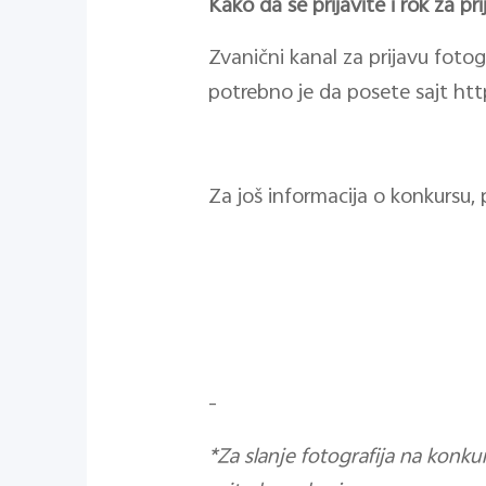
Kako da se prijavite i rok za pr
Zvanični kanal za prijavu fotog
potrebno je da posete sajt https
Za još informacija o konkursu,
-
*Za slanje fotografija na kon