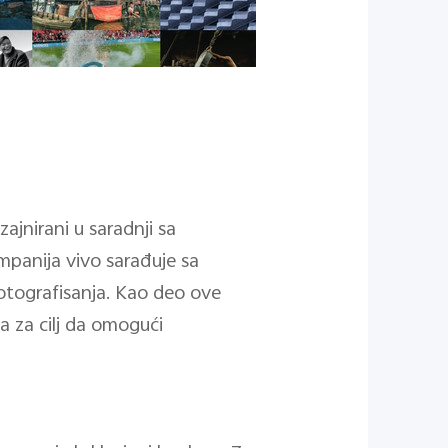
zajnirani u saradnji sa
mpanija vivo sarađuje sa
fotografisanja. Kao deo ove
a za cilj da omogući