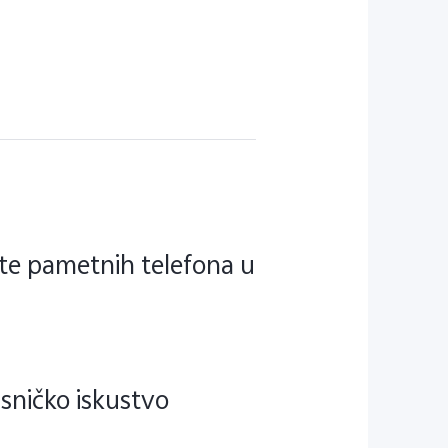
šte pametnih telefona u
isničko iskustvo