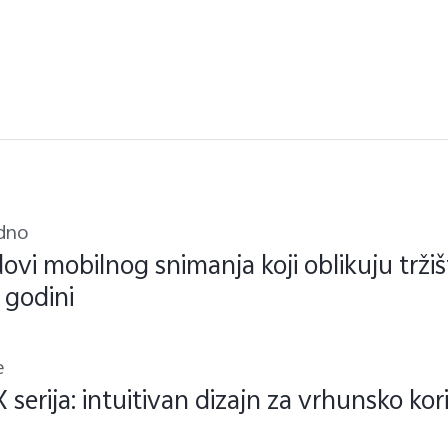
dno
ovi mobilnog snimanja koji oblikuju trži
 godini
e
X serija: intuitivan dizajn za vrhunsko kor