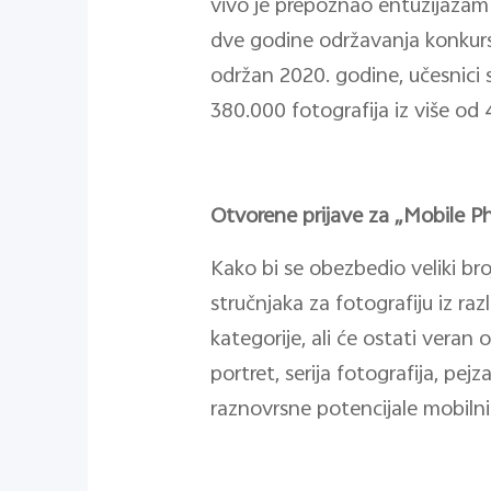
vivo je prepoznao entuzijazam k
dve godine održavanja konkursa
održan 2020. godine, učesnici s
380.000 fotografija iz više od 
Otvorene prijave za „Mobile 
Kako bi se obezbedio veliki broj
stručnjaka za fotografiju iz ra
kategorije, ali će ostati vera
portret, serija fotografija, pejz
raznovrsne potencijale mobilni