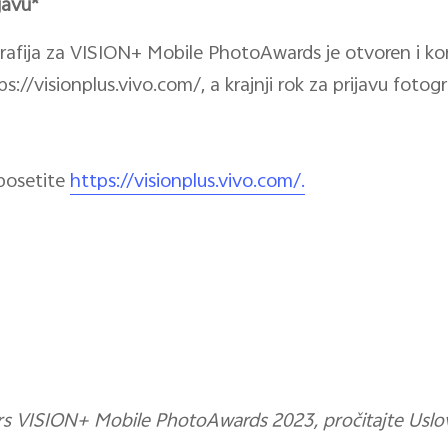
ijavu*
rafija za VISION+ Mobile PhotoAwards je otvoren i kori
://visionplus.vivo.com/, a krajnji rok za prijavu fotogr
 posetite
https://visionplus.vivo.com/.
kurs VISION+ Mobile PhotoAwards 2023, pročitajte Usl