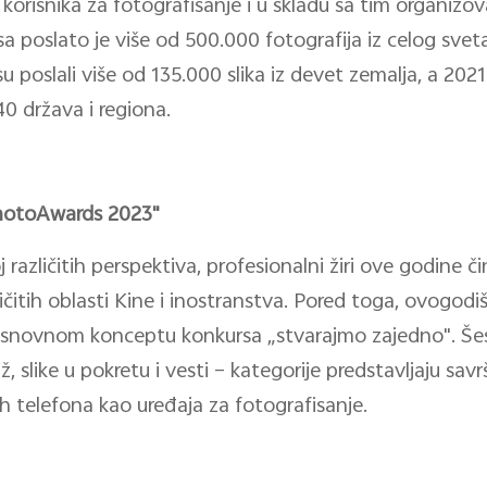
orisnika za fotografisanje i u skladu sa tim organizov
 poslato je više od 500.000 fotografija iz celog sveta
u poslali više od 135.000 slika iz devet zemalja, a 2021
40 država i regiona.
PhotoAwards 2023"
 različitih perspektiva, profesionalni žiri ove godine č
zličitih oblasti Kine i inostranstva. Pored toga, ovogod
n osnovnom konceptu konkursa „stvarajmo zajedno". Šes
až, slike u pokretu i vesti – kategorije predstavljaju savr
h telefona kao uređaja za fotografisanje.