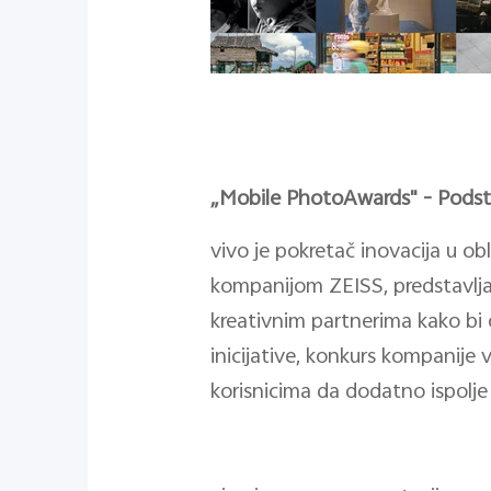
„Mobile PhotoAwards" - Podstic
vivo je pokretač inovacija u obl
kompanijom ZEISS, predstavljaj
kreativnim partnerima kako bi 
inicijative, konkurs kompanije
korisnicima da dodatno ispolje 