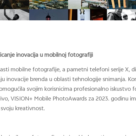
anje inovacija u mobilnoj fotografiji
asti mobilne fotografije, a pametni telefoni serije X, di
u inovacije brenda u oblasti tehnologije snimanja. Ko
omogućila svojim korisnicima profesionalno iskustvo 
 vivo, VISION+ Mobile PhotoAwards za 2023. godinu im
svoju kreativnost.