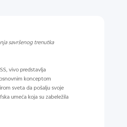
ženja savršenog trenutka
S, vivo predstavlja
sa osnovnim konceptom
irom sveta da pošalju svoje
fska umeća koja su zabeležila