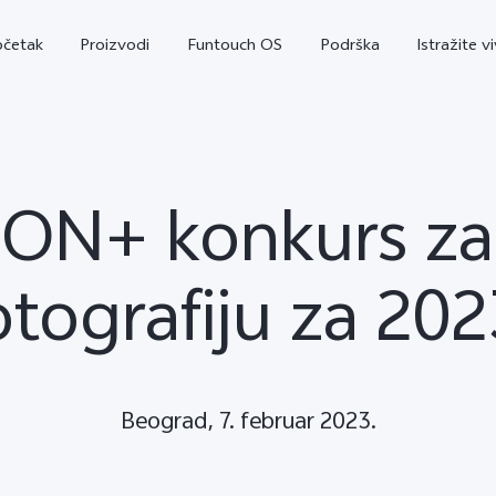
očetak
Proizvodi
Funtouch OS
Podrška
Istražite v
ION+ konkurs z
otografiju za 202
V29 Lite 5G
Y36
Y
novo
novo
Beograd, 7. februar 2023.