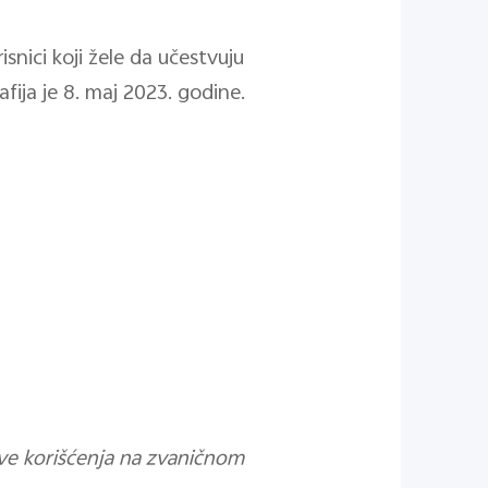
snici koji žele da učestvuju
afija je 8. maj 2023. godine.
ove korišćenja na zvaničnom