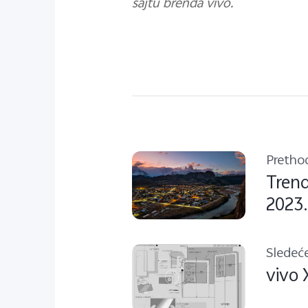
sajtu brenda vivo.
Pretho
Trend
2023.
Sledeć
vivo 