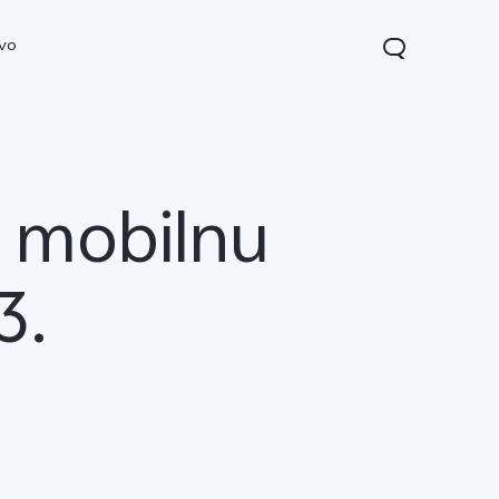
ivo
a mobilnu
3.
22s
Y16
novo
novo