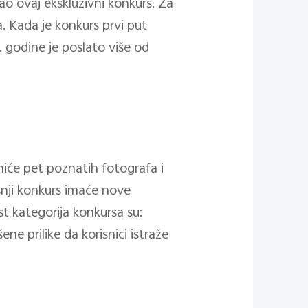
ao ovaj ekskluzivni konkurs. Za
. Kada je konkurs prvi put
. godine je poslato više od
iniće pet poznatih fotografa i
išnji konkurs imaće nove
t kategorija konkursa su:
šene prilike da korisnici istraže