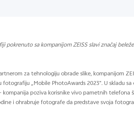
fiji pokrenuto sa kompanijom ZEISS slavi značaj bele
artnerom za tehnologiju obrade slike, kompanijom ZEIS
nu fotografiju „Mobile PhotoAwards 2023". U skladu 
 kompanija poziva korisnike vivo pametnih telefona š
odine i ohrabruje fotografe da predstave svoja fotogra