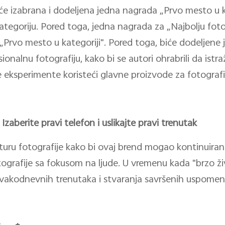
biće izabrana i dodeljena jedna nagrada „Prvo mesto u 
ategoriju. Pored toga, jedna nagrada za „Najbolju foto
 „Prvo mesto u kategoriji". Pored toga, biće dodeljen
ionalnu fotografiju, kako bi se autori ohrabrili da is
e eksperimente koristeći glavne proizvode za fotograf
aberite pravi telefon i uslikajte pravi trenutak
ulturu fotografije kako bi ovaj brend mogao kontinuir
tografije sa fokusom na ljude. U vremenu kada "brzo ži
 svakodnevnih trenutaka i stvaranja savršenih uspomen