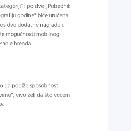
kategoriji" i po dve „Pobednik
grafiju godine" biće uručena
e još dve dodatne nagrade u
traže mogućnosti mobilnog
isanje brenda.
ano da podiže sposobnosti
vimo", vivo želi da što većem
a.