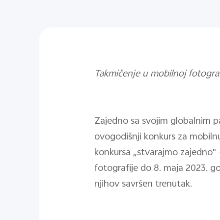
Takmičenje u mobilnoj fotogra
Zajedno sa svojim globalnim p
ovogodišnji konkurs za mobil
konkursa „stvarajmo zajedno" -
fotografije do 8. maja 2023. g
njihov savršen trenutak.