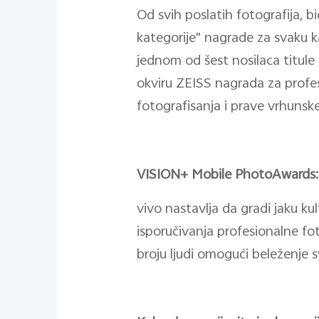
Od svih poslatih fotografija, 
kategorije" nagrade za svaku k
jednom od šest nosilaca titule
okviru ZEISS nagrada za profes
fotografisanja i prave vrhunsk
VISION+ Mobile PhotoAwards: Iz
vivo nastavlja da gradi jaku k
isporučivanja profesionalne fo
broju ljudi omogući beleženje