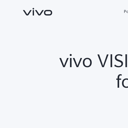
P
vivo VIS
f
X90 Pro
X80 Lite
novo
novo