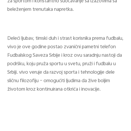
za sportom i konstantno suočavanje sa izazovima sa
beleženjem trenutaka napretka.
Deleći ljubav, timski duh i strast korisnika prema fudbalu,
vivo je ove godine postao zvanični pametni telefon
Fudbalskog Saveza Srbije i kroz ovu saradnju nastoji da
podršku, koju pruža sportu u svetu, pruži i fudbalu u
Srbiji. vivo veruje da razvoj sporta i tehnologije dele
sličnu filozofiju – omogućiti ljudima da žive boljim
životom kroz kontinuirana otkrića i inovacije.