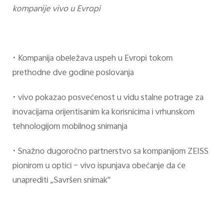
kompanije vivo u Evropi
•
Kompanija obeležava uspeh u Evropi tokom
prethodne dve godine poslovanja
•
vivo pokazao posvećenost u vidu stalne potrage za
inovacijama orijentisanim ka korisnicima i vrhunskom
tehnologijom mobilnog snimanja
•
Snažno dugoročno partnerstvo sa kompanijom ZEISS
pionirom u optici – vivo ispunjava obećanje da će
unaprediti „Savršen snimak"