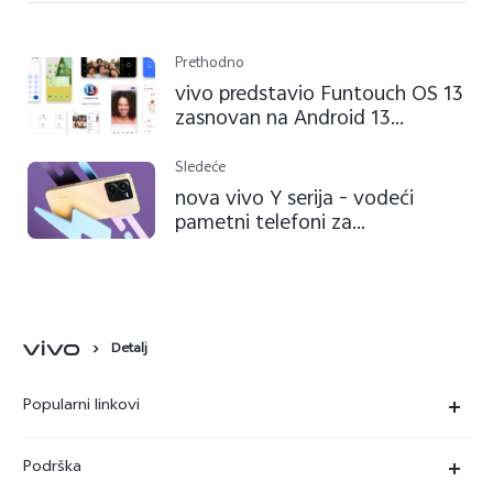
Prethodno
vivo predstavio Funtouch OS 13
zasnovan na Android 13
operativnom sistemu
Sledeće
nova vivo Y serija - vodeći
pametni telefoni za
svakodnevni život
Detalj
Popularni linkovi
X90 Pro
Podrška