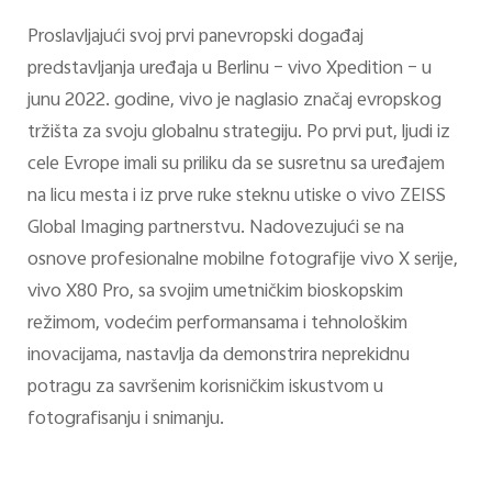
Proslavljajući svoj prvi panevropski događaj
predstavljanja uređaja u Berlinu – vivo Xpedition – u
junu 2022. godine, vivo je naglasio značaj evropskog
tržišta za svoju globalnu strategiju. Po prvi put, ljudi iz
cele Evrope imali su priliku da se susretnu sa uređajem
na licu mesta i iz prve ruke steknu utiske o vivo ZEISS
Global Imaging partnerstvu. Nadovezujući se na
osnove profesionalne mobilne fotografije vivo X serije,
vivo X80 Pro, sa svojim umetničkim bioskopskim
režimom, vodećim performansama i tehnološkim
inovacijama, nastavlja da demonstrira neprekidnu
potragu za savršenim korisničkim iskustvom u
fotografisanju i snimanju.