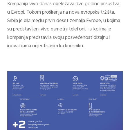
Kompanija vivo danas obeležava dve godine prisustva
u Evropi. Tokom proširenja na nova evropska tržišta,
Srbija je bila među prvih deset zemalja Evrope, u kojima
su predstavljeni vivo pametni telefoni, i u kojima je
kompanija predstavila svoju posvećenost dizajnu i
inovacijama orijentisanim ka korisniku.