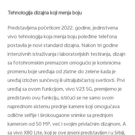
Tehnologija dizajna koji menja boju
Predstavljena početkom 2022. godine, jedinstvena
vivo tehnologija koja menja boju poleđine telefona
postavila je novi standard dizajna. Nakon tri godine
intenzivnih istraživanja i laboratorijskih testiranja, dizajn
sa fotohromskim premazom omogućio je korisnicima
promenu boje uređaja od zlatne do zelene kada je
uređaj izložen sunčevoj ili ultraljubičastoj svetlosti. Prvi
uređaj sa ovom funkcijom, vivo V23 5G, premijerno je
predstavio ovu funkciju, ističući se ne samo svom
naprednom sistemu prednje kamere koji omogućava
odlične selfije i širokougaone snimke sa prednjom
kamerom od 50 MP, već i svojim privlačnim dizajnom. A
sa vivo X80 Lite, koji je ove jeseni predstavljen i u Srbiji,