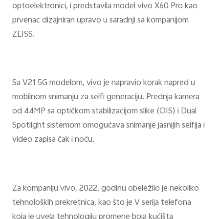
optoelektronici, i predstavila model vivo X60 Pro kao
prvenac dizajniran upravo u saradnji sa kompanijom
ZEISS.
Sa V21 5G modelom, vivo je napravio korak napred u
mobilnom snimanju za selfi generaciju. Prednja kamera
od 44MP sa optičkom stabilizacijom slike (OIS) i Dual
Spotlight sistemom omogućava snimanje jasnijih selfija i
video zapisa čak i noću.
Za kompaniju vivo, 2022. godinu obeležilo je nekoliko
tehnoloških prekretnica, kao što je V serija telefona
koja je uvela tehnologiju promene boja kućišta