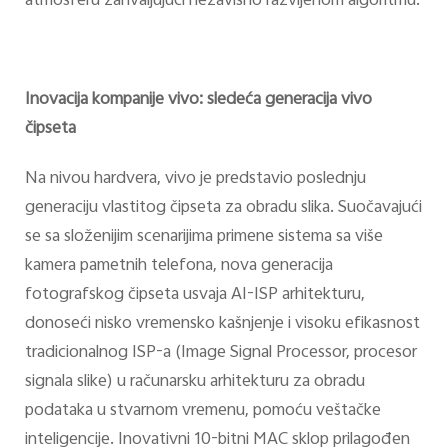
atmosferu zahvaljujući nezavisno razvijenom algoritmu.
Inovacija kompanije vivo: sledeća generacija vivo
čipseta
Na nivou hardvera, vivo je predstavio poslednju
generaciju vlastitog čipseta za obradu slika. Suočavajući
se sa složenijim scenarijima primene sistema sa više
kamera pametnih telefona, nova generacija
fotografskog čipseta usvaja AI-ISP arhitekturu,
donoseći nisko vremensko kašnjenje i visoku efikasnost
tradicionalnog ISP-a (Image Signal Processor, procesor
signala slike) u računarsku arhitekturu za obradu
podataka u stvarnom vremenu, pomoću veštačke
inteligencije. Inovativni 10-bitni MAC sklop prilagođen