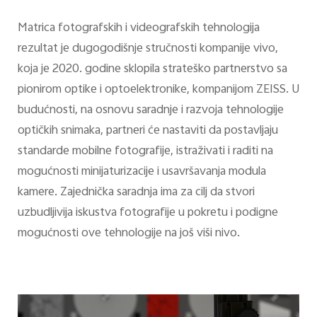
Matrica fotografskih i videografskih tehnologija
rezultat je dugogodišnje stručnosti kompanije vivo,
koja je 2020. godine sklopila strateško partnerstvo sa
pionirom optike i optoelektronike, kompanijom ZEISS. U
budućnosti, na osnovu saradnje i razvoja tehnologije
optičkih snimaka, partneri će nastaviti da postavljaju
standarde mobilne fotografije, istraživati i raditi na
mogućnosti minijaturizacije i usavršavanja modula
kamere. Zajednička saradnja ima za cilj da stvori
uzbudljivija iskustva fotografije u pokretu i podigne
mogućnosti ove tehnologije na još viši nivo.