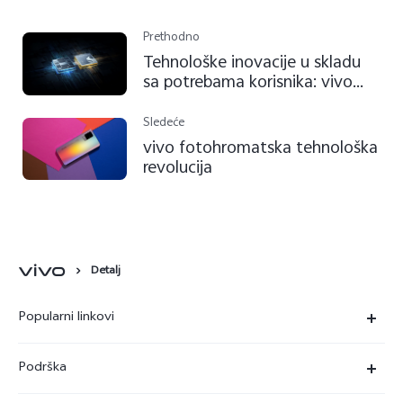
Prethodno
Tehnološke inovacije u skladu
sa potrebama korisnika: vivo
postavlja smernice za inovacije
na tržištu pametnih telefona u
Sledeće
2023. godini
vivo fotohromatska tehnološka
revolucija
Detalj
Popularni linkovi
X90 Pro
Podrška
V29 Lite 5G
FAQs