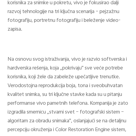
korisnika za snimke u pokretu, vivo je fokusirao dalji
razvoj tehnologije na tri ključna scenarija – pejzažnu
fotografiju, portretnu fotografiju i beleženje video-
zapisa.
Na osnovu svog istraživanja, vivo je razvio softverska i
hardverska rešenja, koja „pokrivaju" sve veće potrebe
korisnika, koji žele da zabeleže upečatljive trenutke.
Verodostojna reprodukcija boja, tona i sveobuhvatan
kvalitet snimka, su tri ključne stavke kada su u pitanju
performanse vivo pametnih telefona. Kompanija je zato
izgradila smernicu „stvarni svet – fotografski sistem –
algoritam za obradu snimaka", oslanjajući se na detaljnu
percepciju okruženja i Color Restoration Engine sistem,