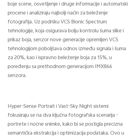
boje scene, osvetljenje i druge informacije i automatski
procene i analiziraju najbolji način za beleženje
fotografija. Uz podršku VCS Bionic Spectrum
tehnologije, koja osigurava bolju kontrolu šuma slike i
prikaz boja, senzor nove generacije opremljen VCS
tehnologijom poboljšava odnos između signala i šuma
za 20%, kao i ispravno beleženje boja za 15%, u
poređenju sa prethodnom generacijom IMX866
senzora.
Hyper-Sense Portrait i Vast-Sky Night sistemi
fokusiraju se na dva ključna fotografska scenarija -
portrete i noćne snimke, kako bi se postigla precizna
semantička ekstrakcija i optimizacija podataka. Ovo u