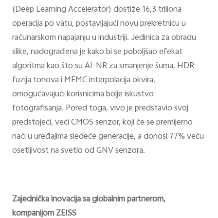
(Deep Learning Accelerator) dostiže 16,3 triliona
operacija po vatu, postavljajući novu prekretnicu u
računarskom napajanju u industriji. Jedinica za obradu
slike, nadograđena je kako bi se poboljšao efekat
algoritma kao što su AI-NR za smanjenje šuma, HDR
fuzija tonova i MEMC interpolacija okvira,
omogućavajući korisnicima bolje iskustvo
fotografisanja. Pored toga, vivo je predstavio svoj
predstojeći, veći CMOS senzor, koji će se premijerno
naći u uređajima sledeće generacije, a donosi 77% veću
osetljivost na svetlo od GNV senzora.
Zajednička inovacija sa globalnim partnerom,
kompanijom ZEISS