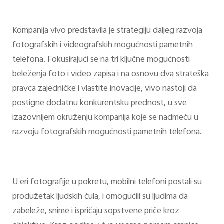
Kompanija vivo predstavila je strategiju daljeg razvoja
fotografskih i videografskih mogućnosti pametnih
telefona. Fokusirajući se na tri ključne mogućnosti
beleženja foto i video zapisa i na osnovu dva strateška
pravca zajedničke i vlastite inovacije, vivo nastoji da
postigne dodatnu konkurentsku prednost, u sve
izazovnijem okruženju kompanija koje se nadmeću u
razvoju fotografskih mogućnosti pametnih telefona.
U eri fotografije u pokretu, mobilni telefoni postali su
produžetak ljudskih čula, i omogućili su ljudima da
zabeleže, snime i ispričaju sopstvene priče kroz