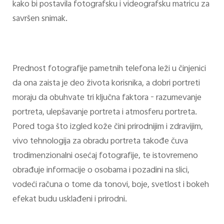
kako bi postavila fotografsku i videografsku matricu za
savršen snimak.
Prednost fotografije pametnih telefona leži u činjenici
da ona zaista je deo života korisnika, a dobri portreti
moraju da obuhvate tri ključna faktora - razumevanje
portreta, ulepšavanje portreta i atmosferu portreta.
Pored toga što izgled kože čini prirodnijim i zdravijim,
vivo tehnologija za obradu portreta takođe čuva
trodimenzionalni osećaj fotografije, te istovremeno
obrađuje informacije o osobama i pozadini na slici,
vodeći računa o tome da tonovi, boje, svetlost i bokeh
efekat budu usklađeni i prirodni.