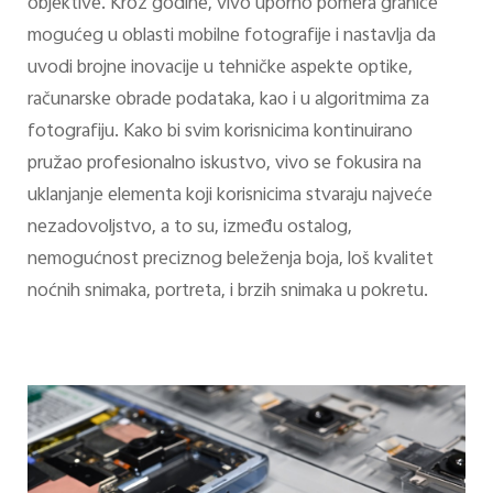
objektive. Kroz godine, vivo uporno pomera granice
mogućeg u oblasti mobilne fotografije i nastavlja da
uvodi brojne inovacije u tehničke aspekte optike,
računarske obrade podataka, kao i u algoritmima za
fotografiju. Kako bi svim korisnicima kontinuirano
pružao profesionalno iskustvo, vivo se fokusira na
uklanjanje elementa koji korisnicima stvaraju najveće
nezadovoljstvo, a to su, između ostalog,
nemogućnost preciznog beleženja boja, loš kvalitet
noćnih snimaka, portreta, i brzih snimaka u pokretu.