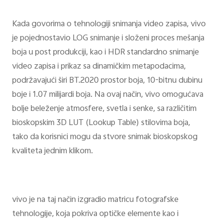
Kada govorima o tehnologiji snimanja video zapisa, vivo
je pojednostavio LOG snimanje i složeni proces mešanja
boja u post produkciji, kao i HDR standardno snimanje
video zapisa i prikaz sa dinamičkim metapodacima,
podržavajući širi BT.2020 prostor boja, 10-bitnu dubinu
boje i 1.07 milijardi boja. Na ovaj način, vivo omogućava
bolje beleženje atmosfere, svetla i senke, sa različitim
bioskopskim 3D LUT (Lookup Table) stilovima boja,
tako da korisnici mogu da stvore snimak bioskopskog
kvaliteta jednim klikom.
vivo je na taj način izgradio matricu fotografske
tehnologije, koja pokriva optičke elemente kao i