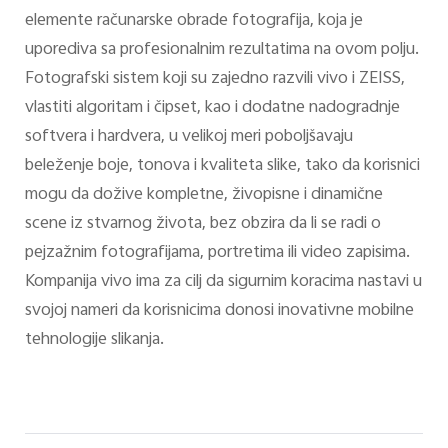
elemente računarske obrade fotografija, koja je
uporediva sa profesionalnim rezultatima na ovom polju.
Fotografski sistem koji su zajedno razvili vivo i ZEISS,
vlastiti algoritam i čipset, kao i dodatne nadogradnje
softvera i hardvera, u velikoj meri poboljšavaju
beleženje boje, tonova i kvaliteta slike, tako da korisnici
mogu da dožive kompletne, živopisne i dinamične
scene iz stvarnog života, bez obzira da li se radi o
pejzažnim fotografijama, portretima ili video zapisima.
Kompanija vivo ima za cilj da sigurnim koracima nastavi u
svojoj nameri da korisnicima donosi inovativne mobilne
tehnologije slikanja.