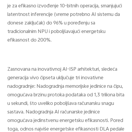
je za efikasno izvođenje 10-bitnih operacija, smanjujući
latentnost inferencije (vreme potrebno AI sistemu da
donese zaključak) do 96% u poređenju sa
tradicionalnim NPU i poboljšavajući energetsku
efikasnost do 200%.
Zasnovana na inovativnoj AI-ISP arhitekturi, sledeća
generacija vivo čipseta uključuje tri inovativne
nadogradnje: Nadogradnja memorijske jedinice na čipu,
omogućava brzinu protoka podataka od 1,3 triliona bita
u sekundi, što uveliko poboljšava računarsku snagu
sastava. Nadogradnja AI računarske jedinice
omogućava jedinstvenu energetsku efikasnosti. Pored
toga, odnos najviše energetske efikasnosti DLA pedale