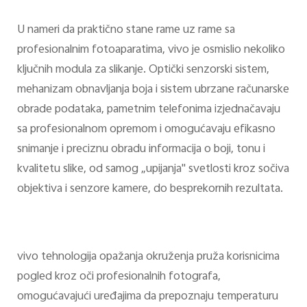
U nameri da praktično stane rame uz rame sa
profesionalnim fotoaparatima, vivo je osmislio nekoliko
ključnih modula za slikanje. Optički senzorski sistem,
mehanizam obnavljanja boja i sistem ubrzane računarske
obrade podataka, pametnim telefonima izjednačavaju
sa profesionalnom opremom i omogućavaju efikasno
snimanje i preciznu obradu informacija o boji, tonu i
kvalitetu slike, od samog „upijanja" svetlosti kroz sočiva
objektiva i senzore kamere, do besprekornih rezultata.
vivo tehnologija opažanja okruženja pruža korisnicima
pogled kroz oči profesionalnih fotografa,
omogućavajući uređajima da prepoznaju temperaturu