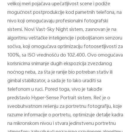
velikoj meri pojačava upečatljivost scene i podiže
mogućnost postprodukcije kod pametnih telefona, na
nivo koji omogućavaju profesionalni fotografski
sistemi. Novi Vast-Sky Night sistem, zasnovan je na
algoritmu veštačke inteligencije i poboljšanom senzoru
sočiva, koji omogućava optimizaciju fotoosetljivosti za
100%, sa ISO vrednošću do 102.400. Ovo omogućava
korisnicima snimanje dugih ekspozicija zvezdanog
noćnog neba, za šta je ranije bio potreban stativ ili
gimbal stabilizator, a sada je to lako uraditi sa
telefonom u ruci. Pored toga, vivo je takođe
predstavio Hyper-Sense Portrait sistem. Reč je o
sveobuhvatnom rešenju za portretnu fotografiju, koje
razume informacije o portretu, optimizuje detalje kadra
na mikronskom nivou i stvara jedinstvenu portretnu