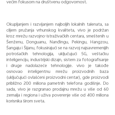
većim fokusom na društvenu odgovornost.
Okupljanjem i razvijanjem najboljih lokalnih talenata, sa
ciljem pružanja vrhunskog kvaliteta, vivo je podržan
kroz mrežu razvojno-istraživačkih centara, smeštenih u
Šenženu, Donguanu, Nanđingu, Pekingu, Hangzou,
Šangaju i Šijanu, fokusirajući se na razvoj najsavremenijih
potrošačkih tehnologija, uključujući 5G, veštačku
inteligenciju, industrijski dizajn, sistem za fotografisanje
i druge nadolazeće tehnologije. vivo je takođe
osnovao inteligentnu mrežu proizvodnih baza
(uključujući ovlašćeni proizvodni centar), gde proizvodi
približno 200 miliona pametnih telefona godišnje. Do
sada, vivo je razgranao prodajnu mrežu u više od 60
zemalja i regiona i uživa poverenje više od 400 miliona
korisnika širom sveta.