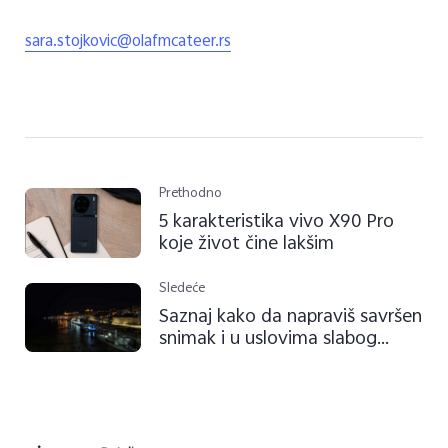
sara.stojkovic@olafmcateer.rs
Prethodno
5 karakteristika vivo X90 Pro
koje život čine lakšim
Sledeće
Saznaj kako da napraviš savršen
snimak i u uslovima slabog
osvetljenja