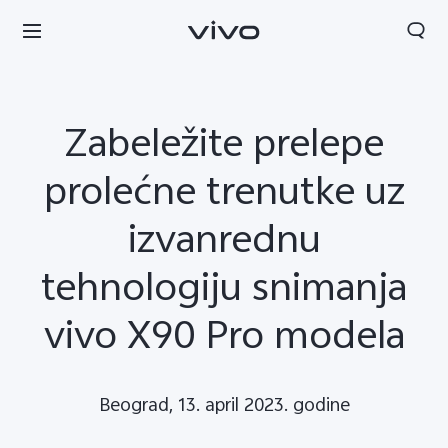
Zabeležite prelepe
prolećne trenutke uz
izvanrednu
tehnologiju snimanja
vivo X90 Pro modela
Serbia | Izaberite zemlju/region
Beograd, 13. april 2023. godine