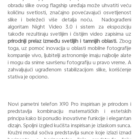
obradu slike ovog flagship uređaja može uhvatiti veću
količinu svetlosti, značajno povećavajući osvetljenost
slike i beležeći više detalja noću. Nadograđeni
algoritam Night Video 3.0 i sistem za ekspoziciju
takođe rezultiraju svetlijim i čistijim video zapisima uz
prirodniji prelaz između svetlijih i tamnijih oblasti.
Zbog
toga, uz pomoć inovacija u oblasti mobilne fotografije
kompanije vivo, ljubitelji astronomije imaju najbolje alate
i mogu da snime savršenu fotografiju u pravo vreme. A
zahvaljujući ugrađenom stabilizacijom slike, korišćenje
stativa je opciono.
Novi pametni telefon X90 Pro inspirisan je prirodom i
predstavlja kombinaciju matematičkih i estetskih
principa kako bi ponudio inovativne funkcije i elegantan
dizajn. Spoljni izgled kućišta inspirisan je izlaskom sunca.
Kružni modul sočiva predstavlja sunce koje izlazi iznad