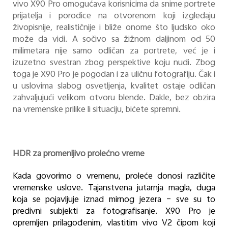
vivo X90 Pro omogućava korisnicima da snime portrete
prijatelja i porodice na otvorenom koji izgledaju
živopisnije, realističnije i bliže onome što ljudsko oko
može da vidi. A sočivo sa žižnom daljinom od 50
milimetara nije samo odličan za portrete, već je i
izuzetno svestran zbog perspektive koju nudi. Zbog
toga je X90 Pro je pogodan i za uličnu fotografiju. Čak i
u uslovima slabog osvetljenja, kvalitet ostaje odličan
zahvaljujući velikom otvoru blende. Dakle, bez obzira
na vremenske prilike li situaciju, bićete spremni.
HDR za promenljivo prolećno vreme
Kada govorimo o vremenu, proleće donosi različite
vremenske uslove. Tajanstvena jutarnja magla, duga
koja se pojavljuje iznad mirnog jezera – sve su to
predivni subjekti za fotografisanje. X90 Pro je
opremljen prilagođenim, vlastitim vivo V2 čipom koji