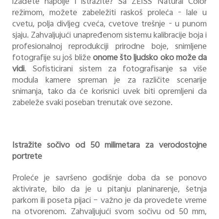
izađete napolje i istražite? Sa ZEISS Natural Color
režimom, možete zabeležiti raskoš proleća - lale u
cvetu, polja divljeg cveća, cvetove trešnje - u punom
sjaju. Zahvaljujući unapređenom sistemu kalibracije boja i
profesionalnoj reprodukciji prirodne boje, snimljene
fotografije su još bliže
onome što ljudsko oko može da
vidi
. Sofisticirani sistem za fotografisanje sa više
modula kamere spreman je za različite scenarije
snimanja, tako da će korisnici uvek biti opremljeni da
zabeleže svaki poseban trenutak ove sezone.
Istražite sočivo od 50 milimetara za verodostojne
portrete
Proleće je savršeno godišnje doba da se ponovo
aktivirate, bilo da je u pitanju planinarenje, šetnja
parkom ili poseta pijaci – važno je da provedete vreme
na otvorenom. Zahvaljujući svom sočivu od 50 mm,