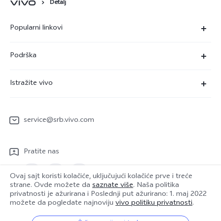
Detalj
Popularni linkovi
X90 Pro
Podrška
V29 Lite 5G
FAQs
Istražite vivo
Y22s
Servisni Centar
Redakcija
Y36
Funtouch OS
service@srb.vivo.com
Ljudi
Y17s
IMEI autentifikacija
O nama
Pratite nas
Nadogradnja sistema
Pravna obaveštenja
Uputstvo za korišćenje
Ovaj sajt koristi kolačiće, uključujući kolačiće prve i treće
Održivost
strane. Ovde možete da
saznate više
. Naša politika
privatnosti je ažurirana i
Poslednji put ažurirano: 1. maj 2022
Evidencija ažuriranja
možete da pogledate najnoviju
vivo politiku privatnosti
.
vivo Centar za privatnost
Serbia | Izaberite zemlju/region
Garantna politika