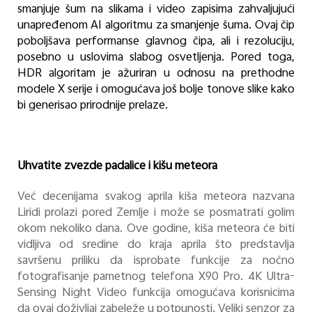
smanjuje šum na slikama i video zapisima zahvaljujući
unapređenom AI algoritmu za smanjenje šuma. Ovaj čip
poboljšava performanse glavnog čipa, ali i rezoluciju,
posebno u uslovima slabog osvetljenja. Pored toga,
HDR algoritam je ažuriran u odnosu na prethodne
modele X serije i omogućava još bolje tonove slike kako
bi generisao prirodnije prelaze.
Uhvatite zvezde padalice i kišu meteora
Već decenijama svakog aprila kiša meteora nazvana
Liridi prolazi pored Zemlje i može se posmatrati golim
okom nekoliko dana. Ove godine, kiša meteora će biti
vidljiva od sredine do kraja aprila što predstavlja
savršenu priliku da isprobate funkcije za noćno
fotografisanje pametnog telefona X90 Pro. 4K Ultra-
Sensing Night Video funkcija omogućava korisnicima
da ovaj doživljaj zabeleže u potpunosti. Veliki senzor za