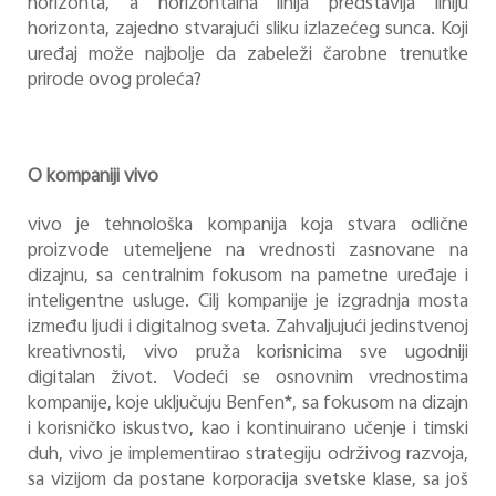
horizonta, a horizontalna linija predstavlja liniju
horizonta, zajedno stvarajući sliku izlazećeg sunca. Koji
uređaj može najbolje da zabeleži čarobne trenutke
prirode ovog proleća?
O kompaniji vivo
vivo je tehnološka kompanija koja stvara odlične
proizvode utemeljene na vrednosti zasnovane na
dizajnu, sa centralnim fokusom na pametne uređaje i
inteligentne usluge. Cilj kompanije je izgradnja mosta
između ljudi i digitalnog sveta. Zahvaljujući jedinstvenoj
kreativnosti, vivo pruža korisnicima sve ugodniji
digitalan život. Vodeći se osnovnim vrednostima
kompanije, koje uključuju Benfen*, sa fokusom na dizajn
i korisničko iskustvo, kao i kontinuirano učenje i timski
duh, vivo je implementirao strategiju održivog razvoja,
sa vizijom da postane korporacija svetske klase, sa još