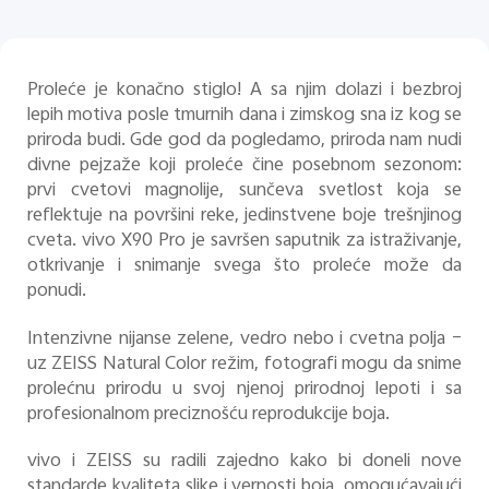
Proleće je konačno stiglo! A sa njim dolazi i bezbroj
lepih motiva posle tmurnih dana i zimskog sna iz kog se
priroda budi. Gde god da pogledamo, priroda nam nudi
divne pejzaže koji proleće čine posebnom sezonom:
prvi cvetovi magnolije, sunčeva svetlost koja se
reflektuje na površini reke, jedinstvene boje trešnjinog
cveta. vivo X90 Pro je savršen saputnik za istraživanje,
otkrivanje i snimanje svega što proleće može da
ponudi.
Intenzivne nijanse zelene, vedro nebo i cvetna polja –
uz ZEISS Natural Color režim, fotografi mogu da snime
prolećnu prirodu u svoj njenoj prirodnoj lepoti i sa
profesionalnom preciznošću reprodukcije boja.
vivo i ZEISS su radili zajedno kako bi doneli nove
standarde kvaliteta slike i vernosti boja, omogućavajući