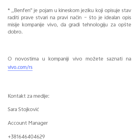
* ,,Benfen" je pojam u kineskom jeziku koji opisuje stav
raditi prave stvari na pravi način – što je idealan opis
misije kompanije vivo, da gradi tehnologiju za opšte
dobro.
O novostima u kompaniji vivo možete saznati na
vivo.com/rs
Kontakt za medije:
Sara Stojković
Account Manager
+381646404629