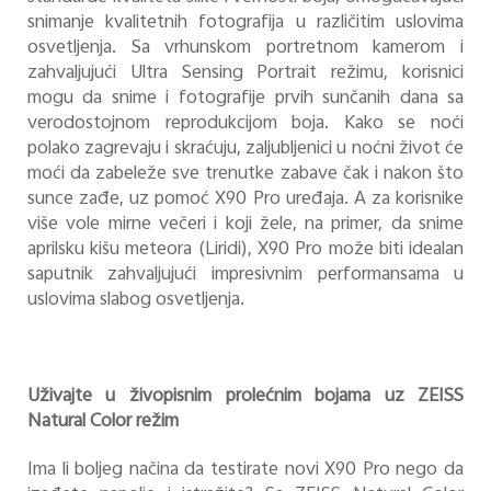
snimanje kvalitetnih fotografija u različitim uslovima
osvetljenja. Sa vrhunskom portretnom kamerom i
zahvaljujući Ultra Sensing Portrait režimu, korisnici
mogu da snime i fotografije prvih sunčanih dana sa
verodostojnom reprodukcijom boja. Kako se noći
polako zagrevaju i skraćuju, zaljubljenici u noćni život će
moći da zabeleže sve trenutke zabave čak i nakon što
sunce zađe, uz pomoć X90 Pro uređaja.
A za korisnike
više vole mirne večeri i koji žele, na primer, da snime
aprilsku kišu meteora (Liridi), X90 Pro može biti idealan
saputnik zahvaljujući impresivnim performansama u
uslovima slabog osvetljenja.
Uživajte u živopisnim prolećnim bojama uz ZEISS
Natural Color režim
Ima li boljeg načina da testirate novi X90 Pro nego da