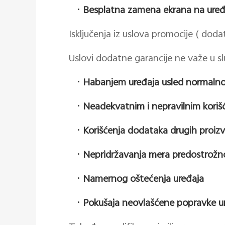
·
Besplatna zamena ekrana na uređ
Isključenja iz uslova promocije ( doda
Uslovi dodatne garancije ne važe u sl
·
Habanjem uređaja usled normalno
·
Neadekvatnim i nepravilnim kori
·
Korišćenja dodataka drugih proiz
·
Nepridržavanja mera predostrožn
·
Namernog oštećenja uređaja
·
Pokušaja neovlašćene popravke ur