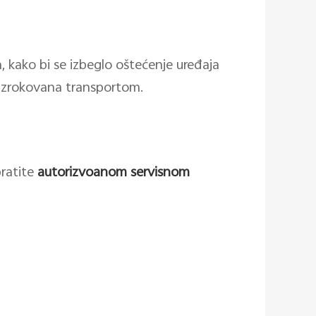
n, kako bi se izbeglo oštećenje uređaja
rouzrokovana transportom.
bratite
autorizvoanom servisnom