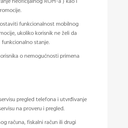
ranje neoficijalnog ROM-a ) kao i
promocije.
postaviti funkcionalnost mobilnog
mocije, ukoliko korisnik ne želi da
 funkcionalno stanje.
 korisnika o nemogućnosti primena
ervisu pregled telefona i utvrđivanje
ervisu na proveru i pregled.
 računa, fiskalni račun ili drugi