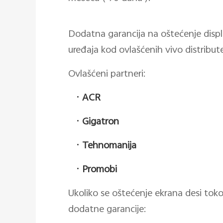
Dodatna garancija na oštećenje dis
uređaja kod ovlašćenih vivo distribute
Ovlašćeni partneri:
·
ACR
·
Gigatron
·
Tehnomanija
·
Promobi
Ukoliko se oštećenje ekrana desi tok
dodatne garancije: