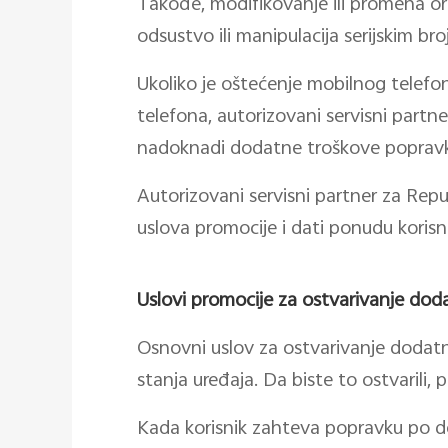
Takođe, modifikovanje ili promena ori
odsustvo ili manipulacija serijskim bro
Ukoliko je oštećenje mobilnog telefo
telefona, autorizovani servisni partner
nadoknadi dodatne troškove popravke 
Autorizovani servisni partner za Rep
uslova promocije i dati ponudu koris
Uslovi promocije za ostvarivanje dod
Osnovni uslov za ostvarivanje dodatne
stanja uređaja. Da biste to ostvarili,
Kada korisnik zahteva popravku po doda