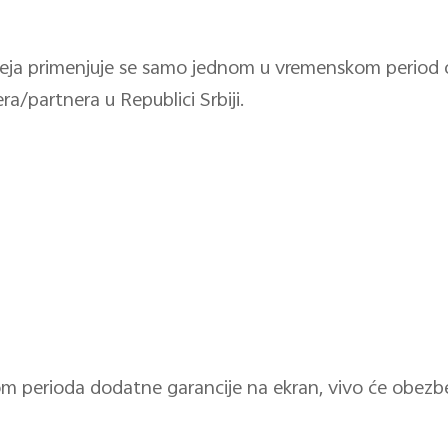
pleja primenjuje se samo jednom u vremenskom perio
ra/partnera u Republici Srbiji.
om perioda dodatne garancije na ekran, vivo će obezbe