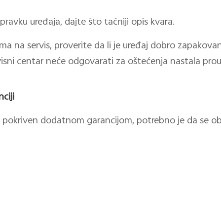
pravku uređaja, dajte što tačniji opis kvara.
ama na servis, proverite da li je uređaj dobro zapakova
ervisni centar neće odgovarati za oštećenja nastala p
ciji
je pokriven dodatnom garancijom, potrebno je da se o