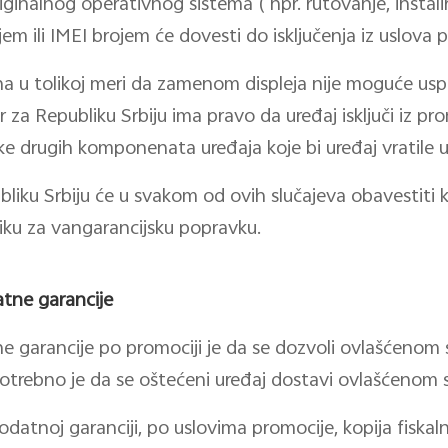
ginalnog operativnog sistema ( npr. rutovanje, instali
jem ili IMEI brojem će dovesti do isključenja iz uslova 
na u tolikoj meri da zamenom displeja nije moguće us
 za Republiku Srbiju ima pravo da uređaj isključi iz pro
drugih komponenata uređaja koje bi uređaj vratile u
ubliku Srbiju će u svakom od ovih slučajeva obavestiti
niku za vangarancijsku popravku.
atne garancije
 garancije po promociji je da se dozvoli ovlašćenom s
 potrebno je da se oštećeni uređaj dostavi ovlašćenom s
tnoj garanciji, po uslovima promocije, kopija fiskalnog