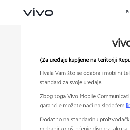
P
viv
(Za uređaje kupljene na teritoriji Rep
Hvala Vam što se odabrali mobilni tel
standard za svoje uređaje.
Zbog toga Vivo Mobile Communication 
X90 Pro
X80 Lite
novo
novo
garancije možete naći na sledećem
l
Dodatno na standardnu proizvođačku
mehaničko oštećenje displeja, ako su i