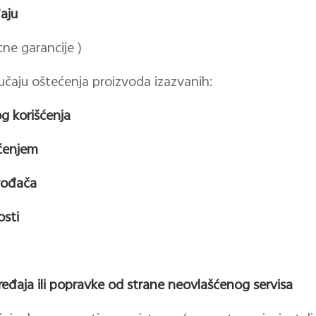
aju
tne garancije )
učaju oštećenja proizvoda izazvanih:
g korišćenja
šćenjem
vođača
osti
eđaja ili popravke od strane neovlašćenog servisa