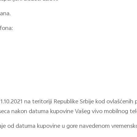
rana.
fona:
1.10.2021 na teritoriji Republike Srbije kod ovlašćeni
seca nakon datuma kupovine Vašeg vivo mobilnog tel
raje od datuma kupovine u gore navedenom vremenskom 