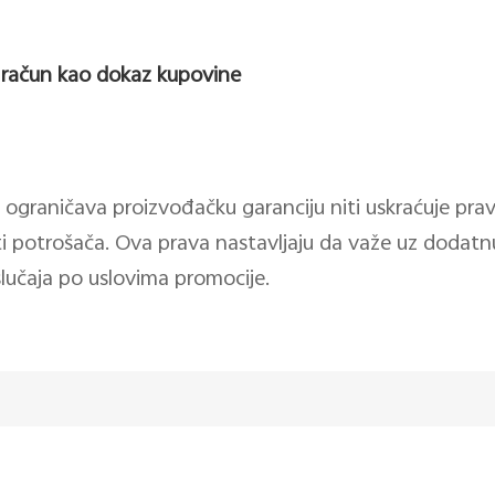
i račun kao dokaz kupovine
 ograničava proizvođačku garanciju niti uskraćuje p
 potrošača. Ova prava nastavljaju da važe uz dodatnu
lučaja po uslovima promocije.