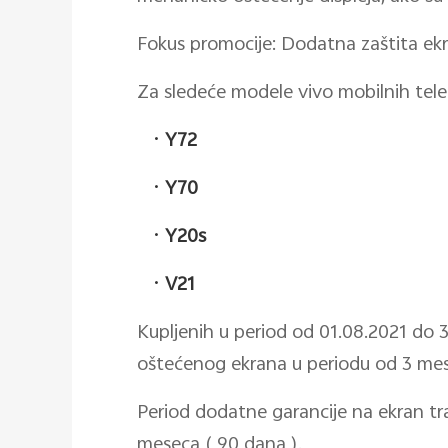
Fokus promocije: Dodatna zaštita ek
Za sledeće modele vivo mobilnih tele
·
Y72
·
Y70
·
Y20s
·
V21
Kupljenih u period od 01.08.2021 do 3
oštećenog ekrana u periodu od 3 me
Period dodatne garancije na ekran t
meseca ( 90 dana ).