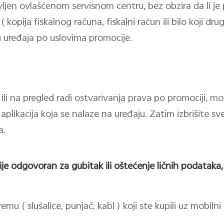
ljen ovlašćenom servisnom centru, bez obzira da li j
( kopija fiskalnog računa, fiskalni račun ili bilo koji dru
u uređaja po uslovima promocije.
ili na pregled radi ostvarivanja prava po promociji, mo
 aplikacija koja se nalaze na uređaju. Zatim izbrišite 
a.
nije odgovoran za gubitak ili oštećenje ličnih podataka, 
mu ( slušalice, punjač, kabl ) koji ste kupili uz mobiln