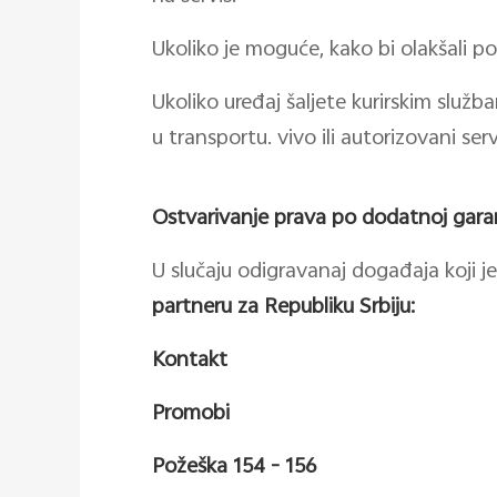
Ukoliko je moguće, kako bi olakšali po
Ukoliko uređaj šaljete kurirskim služb
u transportu. vivo ili autorizovani s
Ostvarivanje prava po dodatnoj garan
U slučaju odigravanaj događaja koji 
partneru za Republiku Srbiju:
Kontakt
Promobi
Požeška 154 - 156