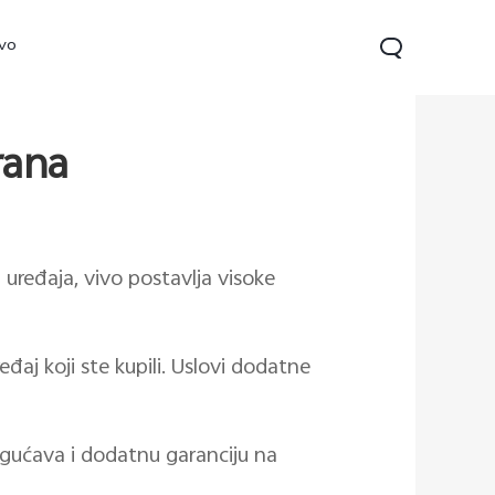
ivo
rana
uređaja, vivo postavlja visoke
j koji ste kupili. Uslovi dodatne
22s
Y16
novo
novo
gućava i dodatnu garanciju na