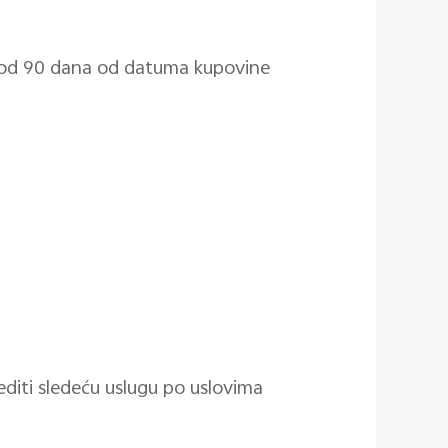
d od 90 dana od datuma kupovine
diti sledeću uslugu po uslovima