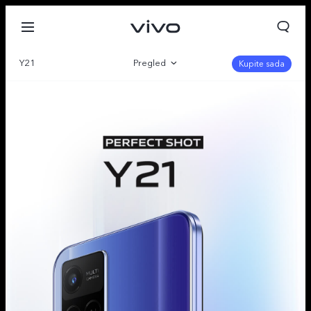
Y21
Pregled
Kupite sada
Galerija
Specifikacija
Serbia | Izaberite zemlju/region