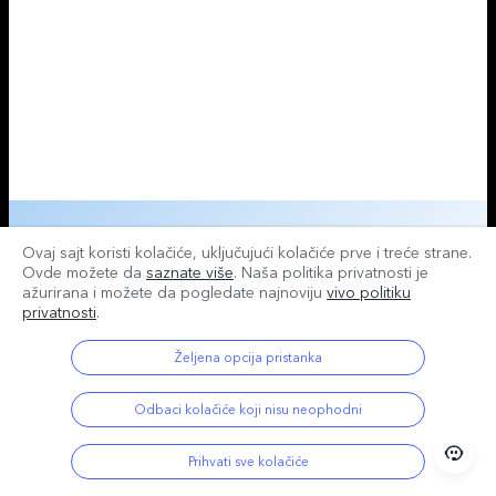
Ovaj sajt koristi kolačiće, uključujući kolačiće prve i treće strane.
Ovde možete da
saznate više
. Naša politika privatnosti je
ažurirana i
možete da pogledate najnoviju
vivo politiku
privatnosti
.
Željena opcija pristanka
Odbaci kolačiće koji nisu neophodni
Prihvati sve kolačiće