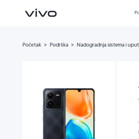
P
Početak
>
Podrška
>
Nadogradnja sistema i upu
X90 Pro
X80 Lite
novo
novo