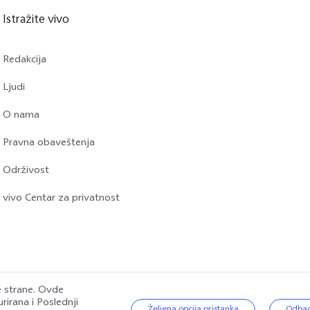
Istražite vivo
Redakcija
Ljudi
O nama
Pravna obaveštenja
Održivost
vivo Centar za privatnost
će strane. Ovde
urirana i
Poslednji