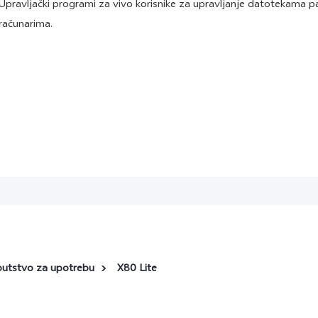
Upravljački programi za vivo korisnike za upravljanje datotekama 
računarima.
putstvo za upotrebu
X80 Lite