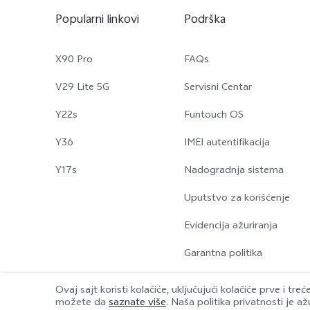
Popularni linkovi
Podrška
X90 Pro
FAQs
V29 Lite 5G
Servisni Centar
Y22s
Funtouch OS
Y36
IMEI autentifikacija
Y17s
Nadogradnja sistema
Uputstvo za korišćenje
Evidencija ažuriranja
Garantna politika
Ovaj sajt koristi kolačiće, uključujući kolačiće prve i tre
možete da
saznate više
. Naša politika privatnosti je až