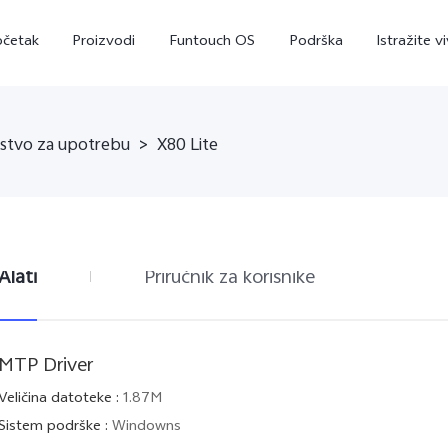
očetak
Proizvodi
Funtouch OS
Podrška
Istražite v
tstvo za upotrebu
>
X80 Lite
Alati
Priručnik za korisnike
V29 Lite 5G
Y36
Y
novo
novo
MTP Driver
Veličina datoteke
:
1.87M
Sistem podrške
:
Windowns