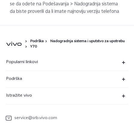
se da odete na Podešavanja > Nadogradnja sistema
da biste proverili da li imate najnoviju verziju telefona
Podrška
Nadogradnja sistema i uputstvo za upotrebu
Y70
Popularni linkovi
X90 Pro
Podrška
V29 Lite 5G
FAQs
Istražite vivo
Y22s
Servisni Centar
Redakcija
Y36
Funtouch OS
service@srb.vivo.com
Ljudi
Y17s
IMEI autentifikacija
O nama