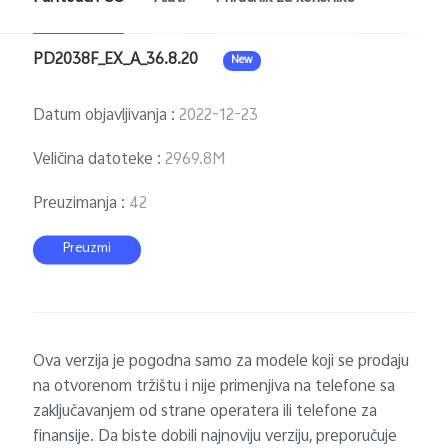
PD2038F_EX_A_36.8.20
New
Datum objavljivanja
:
2022-12-23
Veličina datoteke
:
2969.8M
Preuzimanja
:
42
Preuzmi
Ova verzija je pogodna samo za modele koji se prodaju
na otvorenom tržištu i nije primenjiva na telefone sa
zaključavanjem od strane operatera ili telefone za
finansije. Da biste dobili najnoviju verziju, preporučuje