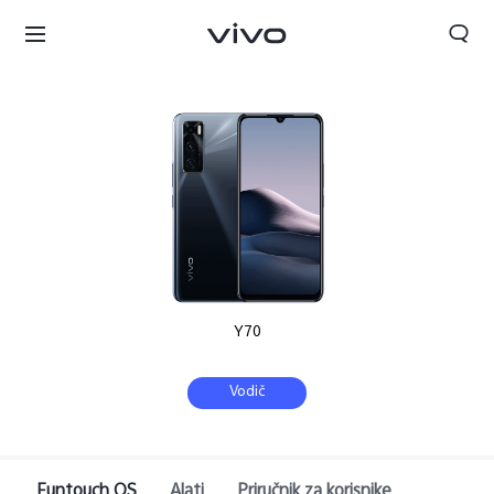
Y70
Vodič
Serbia | Izaberite zemlju/region
Funtouch OS
Alati
Priručnik za korisnike