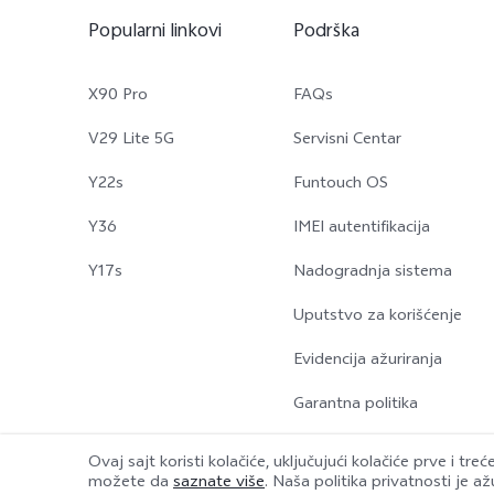
Popularni linkovi
Podrška
X90 Pro
FAQs
V29 Lite 5G
Servisni Centar
Y22s
Funtouch OS
Y36
IMEI autentifikacija
Y17s
Nadogradnja sistema
Uputstvo za korišćenje
Evidencija ažuriranja
Garantna politika
Ovaj sajt koristi kolačiće, uključujući kolačiće prve i tre
možete da
saznate više
. Naša politika privatnosti je až