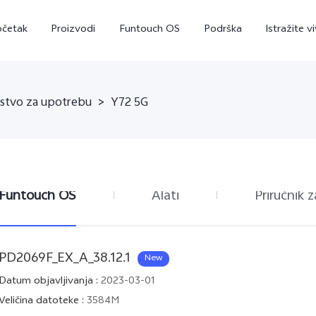
očetak
Proizvodi
Funtouch OS
Podrška
Istražite v
tstvo za upotrebu
>
Y72 5G
Funtouch OS
Alati
Priručnik z
V29 Lite 5G
Y36
Y
novo
novo
PD2069F_EX_A_38.12.1
New
Datum objavljivanja
:
2023-03-01
Veličina datoteke
:
3584M