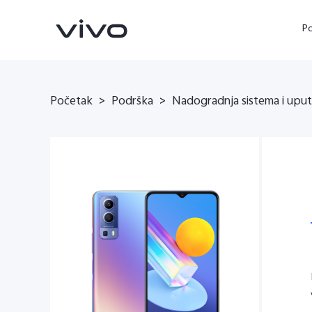
P
Početak
>
Podrška
>
Nadogradnja sistema i upu
X90 Pro
X80 Lite
novo
novo