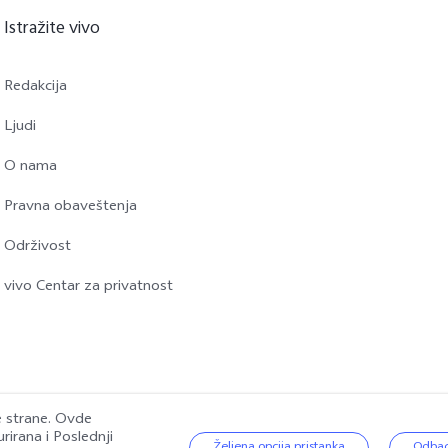
Istražite vivo
Redakcija
Ljudi
O nama
Pravna obaveštenja
Održivost
vivo Centar za privatnost
će strane. Ovde
urirana i
Poslednji