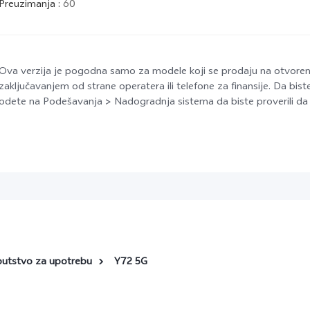
Preuzimanja
:
60
Ova verzija je pogodna samo za modele koji se prodaju na otvorenom
zaključavanjem od strane operatera ili telefone za finansije. Da biste
odete na Podešavanja > Nadogradnja sistema da biste proverili da li
putstvo za upotrebu
Y72 5G