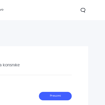
ivo
a korisnike
22s
Y16
novo
novo
Preuzmi