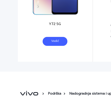
Y72 5G
Vodič
Podrška
Nadogradnja sistema i u