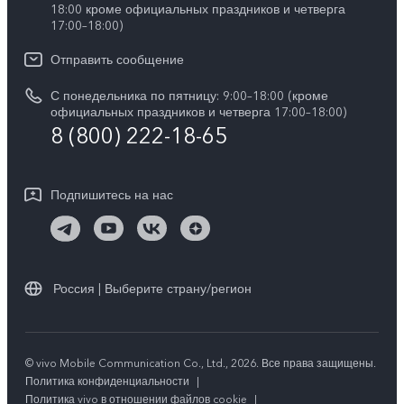
V40 Lite
18:00 кроме официальных праздников и четверга
Сервисные центры
17:00–18:00)
Y05
Карьера в vivo
V30 Lite
IMEI аутентификация
Отправить сообщение
Юридическая информация
Y29
Запрос стоимости запчастей
С понедельника по пятницу: 9:00–18:00 (кроме
О нас
официальных праздников и четверга 17:00–18:00)
Y04s
8 (800) 222-18-65
Обновление системы
Социальная ответственность
Y04
Инструкции по гарантии vivo
Центр конфиденциальности vivo
Подпишитесь на нас
Скачать LUT для Log-восстановления
Россия | Выберите страну/регион
© vivo Mobile Communication Co., Ltd., 2026. Все права защищены.
Политика конфиденциальности
|
Политика vivo в отношении файлов cookie
|