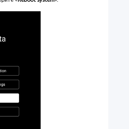
ерите «
Reboot system
».