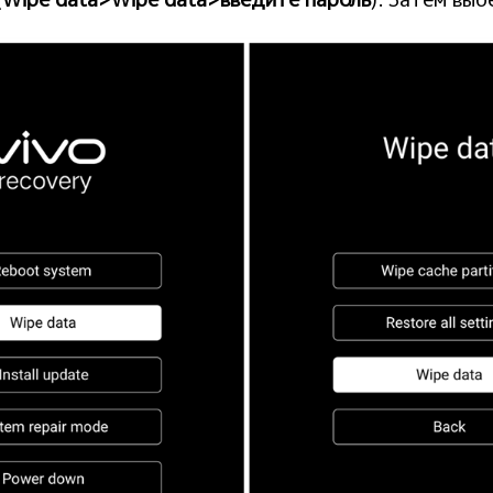
(
Wipe data>Wipe data>введите пароль
). Затем выб