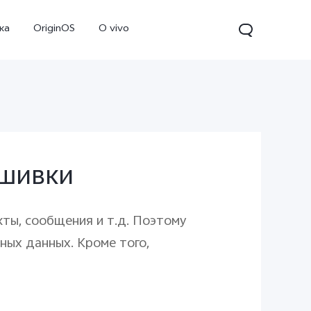
ка
OriginOS
O vivo
ошивки
акты, сообщения и т.д. Поэтому
V70
Y31d
Новинка
ных данных. Кроме того,