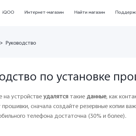
iQOO
Интернет-магазин
Найти магазин
Поддерж
>
Руководство
одство по установке пр
е на устройстве
удалятся
такие
данные
, как конт
X300
X300 FE
Новинка
прошивки, сначала создайте резервные копии важ
обильного телефона достаточна (30% и более).