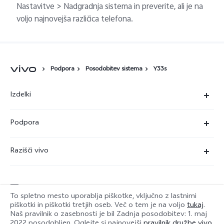
Nastavitve > Nadgradnja sistema in preverite, ali je na
voljo najnovejša različica telefona.
Podpora
Posodobitev sistema
Y33s
Izdelki
X90 Pro
Podpora
X80 Lite
Servisni center
Razišči vivo
Y36
Preverjanje pristnosti številke IMEI
O nas
Y22s
Posodobitev sistema
service@si.vivo.com
Pravna obvestila
Y35
To spletno mesto uporablja piškotke, vključno z lastnimi
Poslati v popravilo
piškotki in piškotki tretjih oseb. Več o tem je na voljo
tukaj
.
Trajnost
Naš pravilnik o zasebnosti je bil
Zadnja posodobitev: 1. maj
Y17s
Slovenia | Izbira države/regije
2022
posodobljen. Oglejte si najnovejši
pravilnik družbe vivo