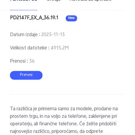
PD2147F_EX_A_36.19.1
New
Datum izdaje
:
2023-11-13
Velikost datoteke
:
4915.2M
Prenosi
:
36
Prenesi
Ta različica je primerna samo za modele, prodane na
prostem trgu, in na voljo za telefone, zaklenjene pri
operaterju, ali finančne telefone. Če želite pridobiti
najnovejšo različico, priporočamo, da odprete