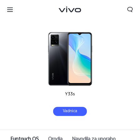
Y33s
Slovenia | Izbira države/regije
Vadnica
Funtouch OS
Orodja
Navodila za uporabo