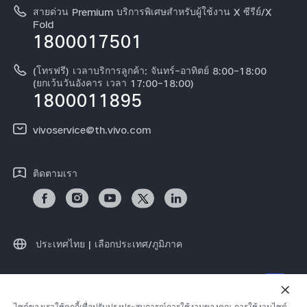
การตรวจยืนยันหมายเลข IMEI
สายด่วน Premium บริการพิเศษสำหรับผู้ใช้งาน X ซีรีย์/X
เกี่ยวกับเรา
Fold
1800017501
คำแนะนำเกี่ยวกับบัตรรับประกันของ vivo
ศูนย์ความเป็นส่วนตัวของวีโว่
ดาวน์โหลด LUTs สำหรับการคืนค่า Log
(โทรฟรี) เวลาบริการลูกค้า: จันทร์-อาทิตย์ 8:00-18:00
ความยั่งยืน
(ยกเว้นวันอังคาร เวลา 17:00-18:00)
1800011895
vivoservice@th.vivo.com
ติดตามเรา
ประเทศไทย | เลือกประเทศ/ภูมิภาค
© 2026 vivo Mobile Communication Co., Ltd. สงวนลิขสิทธิ์