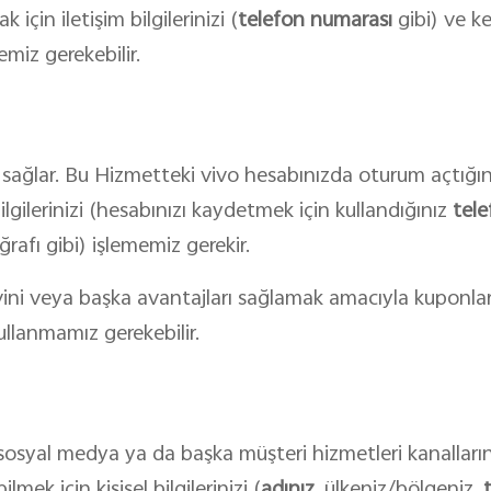
 için iletişim bilgilerinizi (
telefon numarası
gibi) ve ke
emiz gerekebilir.
ni sağlar. Bu Hizmetteki vivo hesabınızda oturum açtığı
lgilerinizi (hesabınızı kaydetmek için kullandığınız
tel
rafı gibi) işlememiz gerekir.
ini veya başka avantajları sağlamak amacıyla kuponları
kullanmamız gerekebilir.
sosyal medya ya da başka müşteri hizmetleri kanallarınd
ek için kişisel bilgilerinizi (
adınız
, ülkeniz/bölgeniz,