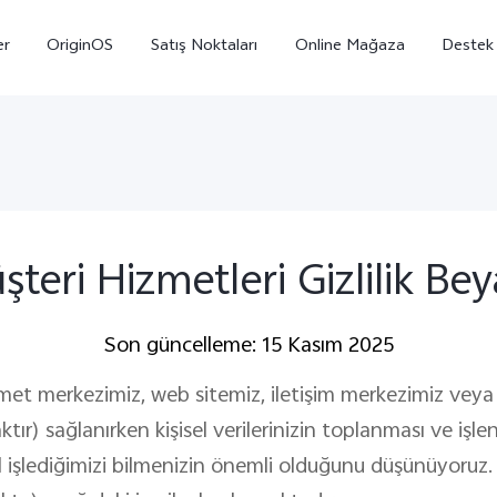
er
OriginOS
Satış Noktaları
Online Mağaza
Destek
şteri Hizmetleri Gizlilik Bey
Son güncelleme: 15 Kasım 2025
X300
V70
V7
yeni
yeni
zmet merkezimiz, web sitemiz, iletişim merkezimiz veya 
ır) sağlanırken kişisel verilerinizin toplanması ve işlen
ıl işlediğimizi bilmenizin önemli olduğunu düşünüyoruz.