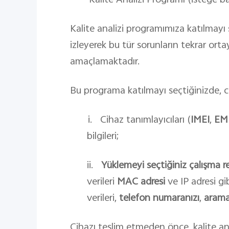
•
Kalite Analizi Programı (isteğe ba
Kalite analizi programımıza katılmayı
izleyerek bu tür sorunların tekrar or
amaçlamaktadır.
Bu programa katılmayı seçtiğinizde, cih
i.
Cihaz tanımlayıcıları (
IMEI
,
EM
bilgileri;
ii.
Yüklemeyi seçtiğiniz çalışma re
verileri
MAC adresi
ve IP adresi gibi
verileri,
telefon numaranızı
,
arama 
Cihazı teslim etmeden önce, kalite anal