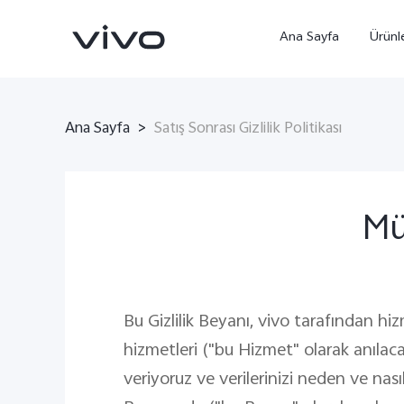
Ana Sayfa
Ürünl
Ana Sayfa
>
Satış Sonrası Gizlilik Politikası
Mü
X300 Ultra
X300 Pro
yeni
yeni
Bu Gizlilik Beyanı, vivo tarafından hi
hizmetleri ("bu Hizmet" olarak anılacakt
veriyoruz ve verilerinizi neden ve nas