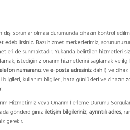
 dışı sorunlar olması durumunda cihazın kontrol edilmes
ret edebilirsiniz. Bazı hizmet merkezlerimiz, sorununu
tleri de sunmaktadır. Yukarıda belirtilen hizmetleri si
lamak, istediğiniz onarım hizmetlerini sağlamak ve ilgili
elefon numaranız
ve
e-posta adresiniz
dahil) ve cihaz b
i bilgileri, kullanım bilgileri, hata günlükleri ve cihazın
r.
rım Hizmetimiz veya Onarım İlerleme Durumu Sorgulam
ayfada gönderdiğiniz
iletişim bilgileriniz
,
ayrıntılı adres
, r
iz gerekir.