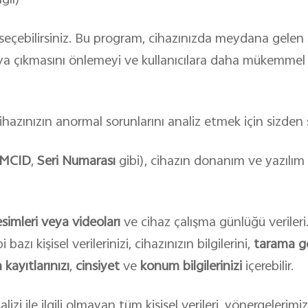
ğlı)
 seçebilirsiniz. Bu program, cihazınızda meydana gelen
taya çıkmasını önlemeyi ve kullanıcılara daha mükemme
azınızın anormal sorunlarını analiz etmek için sizden şu
MCID
,
Seri Numarası
gibi), cihazın donanım ve yazılım b
simleri veya videoları
ve cihaz çalışma günlüğü verileri.
 bazı kişisel verilerinizi, cihazınızın bilgilerini,
tarama ge
kayıtlarınızı
,
cinsiyet
ve
konum bilgilerinizi
içerebilir.
izi ile ilgili olmayan tüm kişisel verileri, yönergeleri