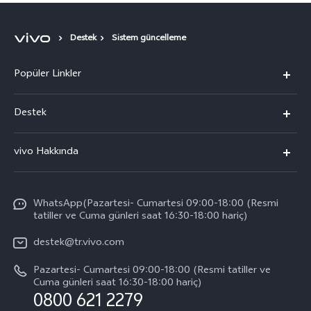
Destek
Sistem güncelleme
Popüler Linkler
vivo X300 Pro
Destek
vivo X300
Sık Sorulan Sorular
vivo Hakkında
vivo V60 5G
Yetkili Servis Noktalarımız
Bilgi
vivo V60 Lite 5G
IMEI kimlik doğrulaması
WhatsApp(Pazartesi- Cumartesi 09:00-18:00 (Resmi
vivo'da Kariyer
vivo X200 FE
tatiller ve Cuma günleri saat 16:30-18:00 hariç)
Yedek Parçaların Fiyatı
Basın
Tüm Modeller
destek@tr.vivo.com
Sistem Güncellemesi
Yasal Bildirimler
Pazartesi- Cumartesi 09:00-18:00 (Resmi tatiller ve
Başlangıç ve Kullanım ​​Kılavuzu
Cuma günleri saat 16:30-18:00 hariç)
Hakkımızda
0800 621 2279
Garanti Politikamız