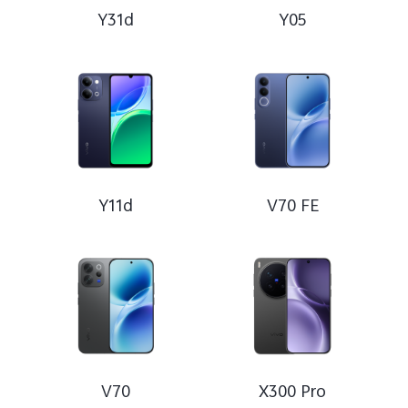
Y31d
Y05
Türkiye | Ülke/bölge seçin
Y11d
V70 FE
V70
X300 Pro