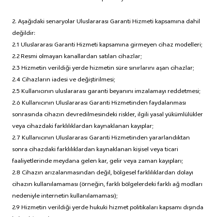
2. Aşağıdaki senaryolar Uluslararası Garanti Hizmeti kapsamına dahil
değildir:
2.1 Uluslararası Garanti Hizmeti kapsamına girmeyen cihaz modelleri;
2.2 Resmi olmayan kanallardan satılan cihazlar;
2.3 Hizmetin verildiği yerde hizmetin süre sınırlarını aşan cihazlar;
2.4 Cihazların iadesi ve değiştirilmesi;
2.5 Kullanıcının uluslararası garanti beyanını imzalamayı reddetmesi;
2.6 Kullanıcının Uluslararası Garanti Hizmetinden faydalanması
sonrasında cihazın devredilmesindeki riskler, ilgili yasal yükümlülükler
veya cihazdaki farklılıklardan kaynaklanan kayıplar;
2.7 Kullanıcının Uluslararası Garanti Hizmetinden yararlandıktan
sonra cihazdaki farklılıklardan kaynaklanan kişisel veya ticari
faaliyetlerinde meydana gelen kar, gelir veya zaman kayıpları;
2.8 Cihazın arızalanmasından değil, bölgesel farklılıklardan dolayı
cihazın kullanılamaması (örneğin, farklı bölgelerdeki farklı ağ modları
nedeniyle internetin kullanılamaması);
2.9 Hizmetin verildiği yerde hukuki hizmet politikaları kapsamı dışında