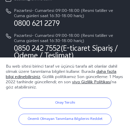
Sistem Güncellemesi
Yasal Bildirimler
Pazartesi- Cumartesi 09:00-18:00 (Resmi tatiller ve
Başlangıç ve Kullanım ​​Kılavuzu
Cuma günleri saat 16:30-18:00 hariç)
Hakkımızda
0800 621 2279
Garanti Politikamız
Sürdürülebilirlik
Pazartesi- Cumartesi 09:00-18:00 (Resmi tatiller ve
Müşteri Hizmetleri Gizlilik Beyanı
Cuma günleri saat 16:30-18:00 hariç)
vivo Gizlilik Merkezi
0850 242 7552(E-ticaret Sipariş /
Ödeme / Teslimat)
Bu web sitesi birinci taraf ve üçüncü tarafa ait olanlar dahil
olmak üzere tanımlama bilgileri kullanır. Burada
daha fazla
Bizin takip edin
bilgi edinebilirsiniz
. Gizlilik politikamız
Son güncelleme: 1 Mayıs
2022
tarihinde güncellendi; en son
vivo Gizlilik Politikası
'na
göz atabilirsiniz.
Onay Tercihi
Türkiye | Ülke/bölge seçin
Önemli Olmayan Tanımlama Bilgilerini Reddet
© 2026 vivo Mobile Communication Co., Ltd. Tüm hakları saklıdır.