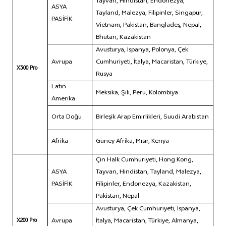
Tayvan, Hindistan, Endonezya,
ASYA
Tayland, Malezya, Filipinler, Singapur,
PASİFİK
Vietnam, Pakistan, Bangladeş, Nepal,
Bhutan, Kazakistan
Avusturya, İspanya, Polonya, Çek
Avrupa
Cumhuriyeti, İtalya, Macaristan, Türkiye,
X300 Pro
Rusya
Latin
Meksika, Şili, Peru, Kolombiya
Amerika
Orta Doğu
Birleşik Arap Emirlikleri, Suudi Arabistan
Afrika
Güney Afrika, Mısır, Kenya
Çin Halk Cumhuriyeti, Hong Kong,
ASYA
Tayvan, Hindistan, Tayland, Malezya,
PASİFİK
Filipinler, Endonezya, Kazakistan,
Pakistan, Nepal
Avusturya, Çek Cumhuriyeti, İspanya,
Avrupa
İtalya, Macaristan, Türkiye, Almanya,
X200 Pro