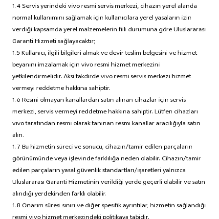
1.4 Servis yerindeki vivo resmi servis merkezi, cihazın yerel alanda
normal kullanımını sağlamak için kullanıcılara yerel yasaların izin
verdiği kapsamda yerel malzemelerin fiili durumuna göre Uluslararası
Garanti Hizmeti sağlayacaktır;
1.5 Kullanıcı, ilgili bilgileri almak ve devir teslim belgesini ve hizmet
beyanını imzalamak için vivo resmi hizmet merkezini
yetkilendirmelidir. Aksi takdirde vivo resmi servis merkezi hizmet
vermeyi reddetme hakkına sahiptir.
1.6 Resmi olmayan kanallardan satın alınan cihazlar için servis
merkezi, servis vermeyi reddetme hakkına sahiptir. Lütfen cihazları
vivo tarafından resmi olarak tanınan resmi kanallar aracılığıyla satın
alın.
1.7 Bu hizmetin süreci ve sonucu, cihazın/tamir edilen parçaların
görünümünde veya işlevinde farklılığa neden olabilir. Cihazın/tamir
edilen parçaların yasal güvenlik standartları/işaretleri yalnızca
Uluslararası Garanti Hizmetinin verildiği yerde geçerli olabilir ve satın
alındığı yerdekinden farklı olabilir.
1.8 Onarım süresi sınırı ve diğer spesifik ayrıntılar, hizmetin sağlandığı
resmi vivo hizmet merkezindeki politikaya tabidir.