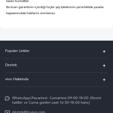
kalan hizmetler.
Bu ticari garantinin içerdiği hiçbir şey tüketicinin yürürlükteki yasalar
kapsamındaki haklarını sınırlamaz.
Popüler Linkler
vivo X300 Pro
Destek
vivo X300
Sık Sorulan Sorular
vivo Hakkında
vivo V60 5G
Yetkili Servis Noktalarımız
Bilgi
vivo V60 Lite 5G
IMEI kimlik doğrulaması
WhatsApp(Pazartesi- Cumartesi 09:00-18:00 (Resmi
vivo'da Kariyer
vivo X200 FE
tatiller ve Cuma günleri saat 16:30-18:00 hariç)
Yedek Parçaların Fiyatı
Basın
Tüm Modeller
destek@tr.vivo.com