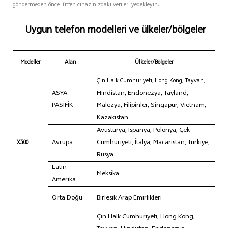
göndermeden önce lütfen cihazınızdaki verileri yedekleyin.
Uygun telefon modelleri ve ülkeler/bölgeler
Modeller
Alan
Ülkeler/Bölgeler
Çin Halk Cumhuriyeti, Hong Kong, Tayvan,
ASYA
Hindistan, Endonezya, Tayland,
PASİFİK
Malezya, Filipinler, Singapur, Vietnam,
Kazakistan
Avusturya, İspanya, Polonya, Çek
Avrupa
Cumhuriyeti, İtalya, Macaristan, Türkiye,
X300
Rusya
Latin
Meksika
Amerika
Orta Doğu
Birleşik Arap Emirlikleri
Çin Halk Cumhuriyeti, Hong Kong,