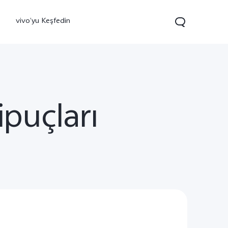
vivo’yu Keşfedin
puçları
0 FE
yeni