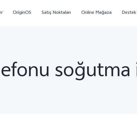
er
OriginOS
Satış Noktaları
Online Mağaza
Destek
lefonu soğutma i
X300
V70
V7
yeni
yeni