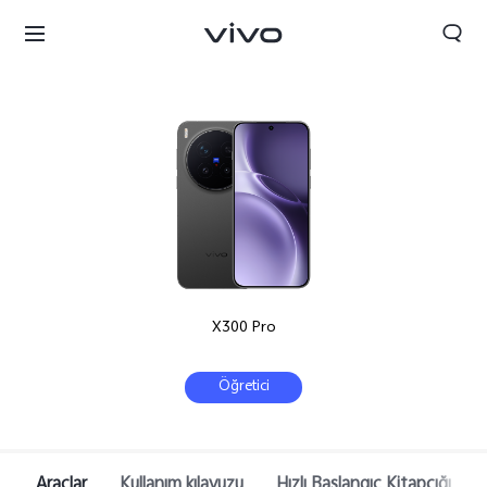
X300 Pro
Öğretici
Araçlar
Kullanım kılavuzu
Hızlı Başlangıç Kitapçığı