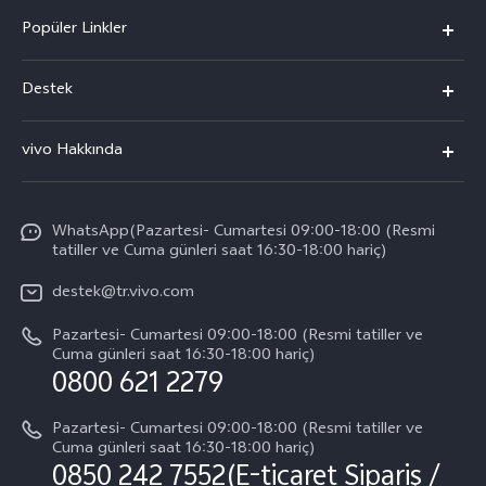
Popüler Linkler
vivo X300 Pro
Destek
vivo X300
Sık Sorulan Sorular
vivo Hakkında
vivo V60 5G
Yetkili Servis Noktalarımız
Bilgi
vivo V60 Lite 5G
IMEI kimlik doğrulaması
WhatsApp(Pazartesi- Cumartesi 09:00-18:00 (Resmi
vivo'da Kariyer
vivo X200 FE
tatiller ve Cuma günleri saat 16:30-18:00 hariç)
Yedek Parçaların Fiyatı
Basın
Tüm Modeller
destek@tr.vivo.com
Sistem Güncellemesi
Yasal Bildirimler
Pazartesi- Cumartesi 09:00-18:00 (Resmi tatiller ve
Başlangıç ve Kullanım ​​Kılavuzu
Cuma günleri saat 16:30-18:00 hariç)
Hakkımızda
0800 621 2279
Garanti Politikamız
Sürdürülebilirlik
Pazartesi- Cumartesi 09:00-18:00 (Resmi tatiller ve
Müşteri Hizmetleri Gizlilik Beyanı
Cuma günleri saat 16:30-18:00 hariç)
vivo Gizlilik Merkezi
0850 242 7552(E-ticaret Sipariş /