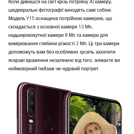
Коли дивишся на світ крізь потрійну AI камеру,
шедевральні фотографії виходять самі собою.
Модель Y15 оснащена потрійною камерою, що
складається з основної камери 13 Мп,
надширококутної камери 8 Мп та камери для
вимірювання глибини різкості 2 Мп. Ці три камери
допоможуть вам без особливих зусиль захопити
яскраві враження незалежно від того, знімаєте ви
неймовірний пейзаж чи чудовий портрет.