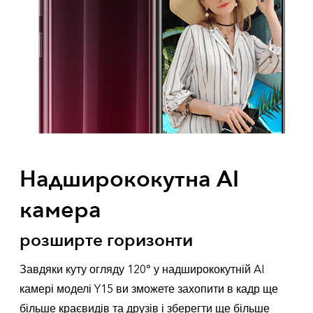
Надширококутна AI
камера
розширте горизонти
Завдяки куту огляду 120° у надширококутній AI
камері моделі Y15 ви зможете захопити в кадр ще
більше краєвидів та друзів і зберегти ще більше