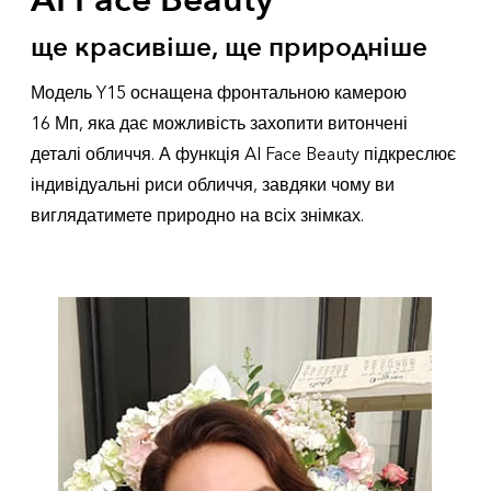
AI Face Beauty
ще красивіше, ще природніше
Модель Y15 оснащена фронтальною камерою
16 Мп, яка дає можливість захопити витончені
деталі обличчя. А функція AI Face Beauty підкреслює
індивідуальні риси обличчя, завдяки чому ви
виглядатимете природно на всіх знімках.