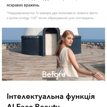
яскравих вражень.
*Надширококутна AI камера дає можливість знімати фото
з кутом огляду 108° після обрахування усіх спотворень.
Before
Інтелектуальна функція