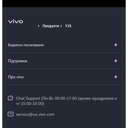
Продукти
Y15
Корисні посилання
V23 5G
Підтримка
V23e
Поширені запитання
Про vivo
Y36
Сервісний центр
Про компанію
Y02
IMEI автентифікація
Chat Support (Пн-Вс 08:00-17:00 (кроме праздников и
Інформаційний центр
TWS2 ANC
чт 15:00-16:00)
Оновлення системи
Юридична інформація
TWS2e
service@ua.vivo.com
Експрес доставка пристроїв на ремонт
Про нас