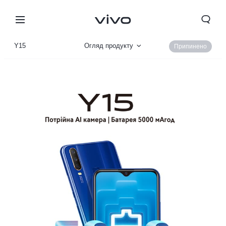
Y15
Огляд продукту
Припинено
Параметри