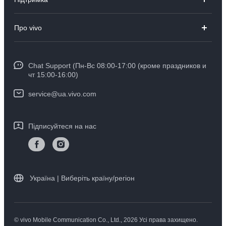
V23e
Поширені запитання
Про vivo
Y36
Сервісний центр
Про компанію
Y02
IMEI автентифікація
Chat Support (Пн-Вс 08:00-17:00 (кроме праздников и
Інформаційний центр
TWS2 ANC
чт 15:00-16:00)
Оновлення системи
Юридична інформація
TWS2e
service@ua.vivo.com
Експрес доставка пристроїв на ремонт
Про нас
Гарантійні інструкції vivo
Підписуйтеся на нас
Центр конфіденційності компанії vivo
Стабільність
Україна | Виберіть країну/регіон
© vivo Mobile Communication Co., Ltd., 2026 Усі права захищено.