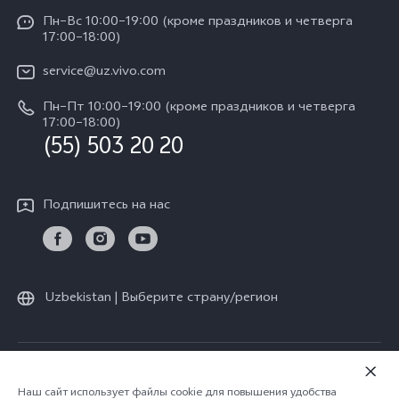
Сервисные центры
Пн–Вс 10:00–19:00 (кроме праздников и четверга
Пресс Центр
17:00–18:00)
IMEI аутентификация
Карьера в vivo
service@uz.vivo.com
Запрос стоимости запчастей
Юридическая информация
Пн–Пт 10:00–19:00 (кроме праздников и четверга
Обновление системы
17:00–18:00)
О нас
(55) 503 20 20
Инструкции по гарантии vivo
Центр конфиденциальности vivo
Подпишитесь на нас
Стабильность
Uzbekistan | Выберите страну/регион
© vivo Mobile Communication Co., Ltd., 2026. Все права защищены.
Политика конфиденциальности
|
Наш сайт использует файлы cookie для повышения удобства